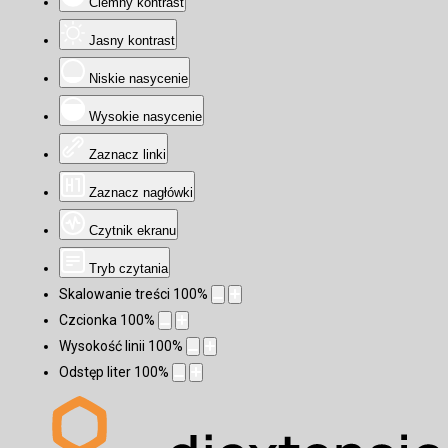
Ciemny kontrast
Jasny kontrast
Niskie nasycenie
Wysokie nasycenie
Zaznacz linki
Zaznacz nagłówki
Czytnik ekranu
Tryb czytania
Skalowanie treści
100
%
Czcionka
100
%
Wysokość linii
100
%
Odstęp liter
100
%