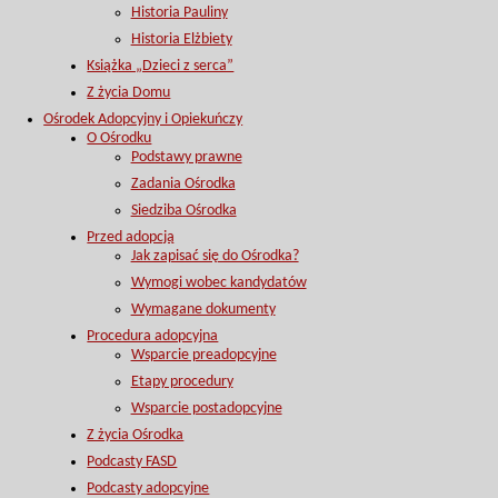
Historia Pauliny
Historia Elżbiety
Książka „Dzieci z serca”
Z życia Domu
Ośrodek Adopcyjny i Opiekuńczy
O Ośrodku
Podstawy prawne
Zadania Ośrodka
Siedziba Ośrodka
Przed adopcją
Jak zapisać się do Ośrodka?
Wymogi wobec kandydatów
Wymagane dokumenty
Procedura adopcyjna
Wsparcie preadopcyjne
Etapy procedury
Wsparcie postadopcyjne
Z życia Ośrodka
Podcasty FASD
Podcasty adopcyjne