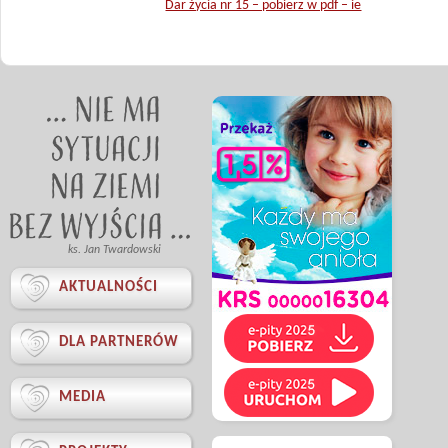
Dar życia nr 15 – pobierz w pdf – ie
ks. Jan Twardowski

AKTUALNOŚCI

DLA PARTNERÓW

MEDIA