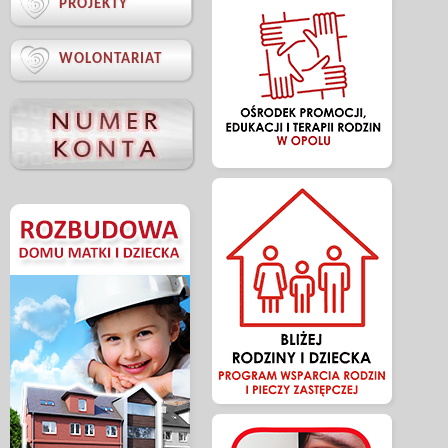

PROJEKTY

WOLONTARIAT