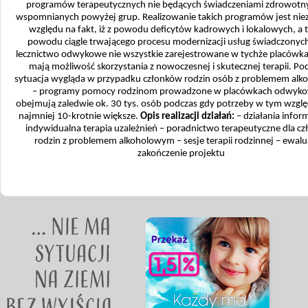
programów terapeutycznych nie będących świadczeniami zdrowotn
wspomnianych powyżej grup. Realizowanie takich programów jest nie
względu na fakt, iż z powodu deficytów kadrowych i lokalowych, a t
powodu ciągle trwającego procesu modernizacji usług świadczonyc
lecznictwo odwykowe nie wszystkie zarejestrowane w tychże placówk
mają możliwość skorzystania z nowoczesnej i skutecznej terapii. P
sytuacja wygląda w przypadku członków rodzin osób z problemem al
– programy pomocy rodzinom prowadzone w placówkach odwyk
obejmują zaledwie ok. 30 tys. osób podczas gdy potrzeby w tym względ
najmniej 10-krotnie większe.
Opis realizacji działań:
– działania infor
indywidualna terapia uzależnień – poradnictwo terapeutyczne dla c
rodzin z problemem alkoholowym – sesje terapii rodzinnej – ewalua
zakończenie projektu