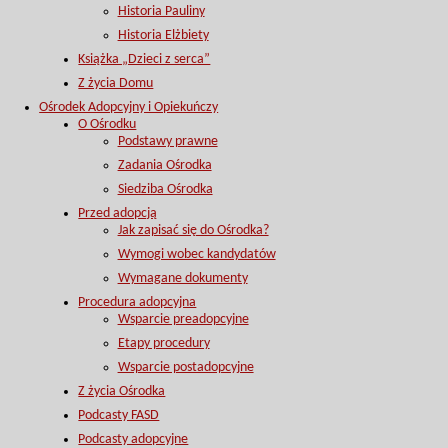
Historia Pauliny
Historia Elżbiety
Książka „Dzieci z serca”
Z życia Domu
Ośrodek Adopcyjny i Opiekuńczy
O Ośrodku
Podstawy prawne
Zadania Ośrodka
Siedziba Ośrodka
Przed adopcją
Jak zapisać się do Ośrodka?
Wymogi wobec kandydatów
Wymagane dokumenty
Procedura adopcyjna
Wsparcie preadopcyjne
Etapy procedury
Wsparcie postadopcyjne
Z życia Ośrodka
Podcasty FASD
Podcasty adopcyjne