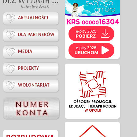
ks. Jan Twardowski

AKTUALNOŚCI

DLA PARTNERÓW

MEDIA

PROJEKTY

WOLONTARIAT