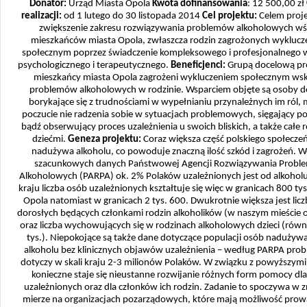
Donator:
Urząd Miasta Opola
Kwota dofinansowania
: 12 500,00 zł
realizacji:
od 1 lutego do 30 listopada 2014
Cel projektu:
Celem proje
zwiększenie zakresu rozwiązywania problemów alkoholowych w
mieszkańców miasta Opola, zwłaszcza rodzin zagrożonych wykluc
społecznym poprzez świadczenie kompleksowego i profesjonalnego 
psychologicznego i terapeutycznego.
Beneficjenci:
Grupą docelową pr
mieszkańcy miasta Opola zagrożeni wykluczeniem społecznym ws
problemów alkoholowych w rodzinie. Wsparciem objęte są osoby d
borykające się z trudnościami w wypełnianiu przynależnych im ról,
poczucie nie radzenia sobie w sytuacjach problemowych, sięgający p
bądź obserwujący proces uzależnienia u swoich bliskich, a także całe r
dziećmi.
Geneza projektu:
Coraz większa część polskiego społecze
nadużywa alkoholu, co powoduje znaczną ilość szkód i zagrożeń. 
szacunkowych danych Państwowej Agencji Rozwiązywania Prob
Alkoholowych (PARPA) ok. 2% Polaków uzależnionych jest od alkoholu
kraju liczba osób uzależnionych kształtuje się więc w granicach 800 tys.
Opola natomiast w granicach 2 tys. 600. Dwukrotnie większa jest lic
dorosłych będących członkami rodzin alkoholików (w naszym mieście ok
oraz liczba wychowujących się w rodzinach alkoholowych dzieci (równ
tys.). Niepokojące są także dane dotyczące populacji osób nadużyw
alkoholu bez klinicznych objawów uzależnienia – według PARPA prob
dotyczy w skali kraju 2-3 milionów Polaków. W związku z powyższymi
konieczne staje się nieustanne rozwijanie różnych form pomocy dl
uzależnionych oraz dla członków ich rodzin. Zadanie to spoczywa w 
mierze na organizacjach pozarządowych, które mają możliwość pro