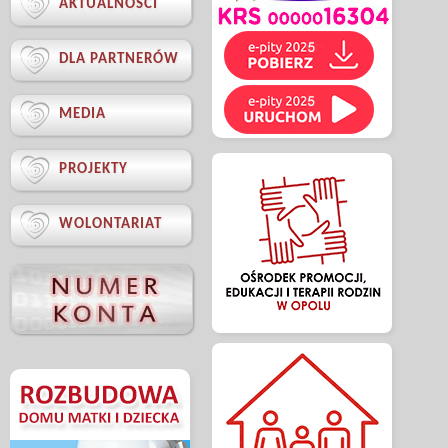

AKTUALNOŚCI

DLA PARTNERÓW

MEDIA

PROJEKTY

WOLONTARIAT