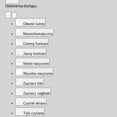
Ułatwienia dostępu
Odwróć kolory
Monochromatyczny
Ciemny kontrast
Jasny kontrast
Niskie nasycenie
Wysokie nasycenie
Zaznacz linki
Zaznacz nagłówki
Czytnik ekranu
Tryb czytania