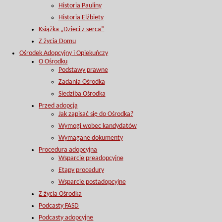
Historia Pauliny
Historia Elżbiety
Książka „Dzieci z serca”
Z życia Domu
Ośrodek Adopcyjny i Opiekuńczy
O Ośrodku
Podstawy prawne
Zadania Ośrodka
Siedziba Ośrodka
Przed adopcją
Jak zapisać się do Ośrodka?
Wymogi wobec kandydatów
Wymagane dokumenty
Procedura adopcyjna
Wsparcie preadopcyjne
Etapy procedury
Wsparcie postadopcyjne
Z życia Ośrodka
Podcasty FASD
Podcasty adopcyjne