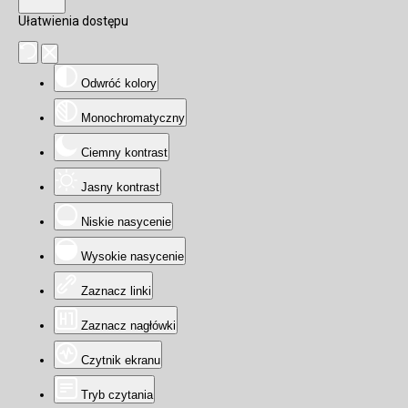
Ułatwienia dostępu
Odwróć kolory
Monochromatyczny
Ciemny kontrast
Jasny kontrast
Niskie nasycenie
Wysokie nasycenie
Zaznacz linki
Zaznacz nagłówki
Czytnik ekranu
Tryb czytania