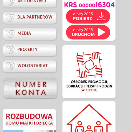

AKTUALNOŚCI

DLA PARTNERÓW

MEDIA

PROJEKTY

WOLONTARIAT