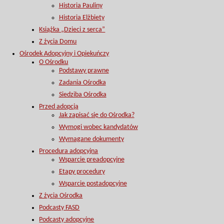
Historia Pauliny
Historia Elżbiety
Książka „Dzieci z serca”
Z życia Domu
Ośrodek Adopcyjny i Opiekuńczy
O Ośrodku
Podstawy prawne
Zadania Ośrodka
Siedziba Ośrodka
Przed adopcją
Jak zapisać się do Ośrodka?
Wymogi wobec kandydatów
Wymagane dokumenty
Procedura adopcyjna
Wsparcie preadopcyjne
Etapy procedury
Wsparcie postadopcyjne
Z życia Ośrodka
Podcasty FASD
Podcasty adopcyjne