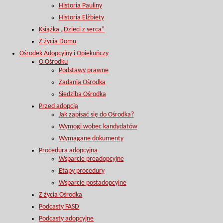
Historia Pauliny
Historia Elżbiety
Książka „Dzieci z serca”
Z życia Domu
Ośrodek Adopcyjny i Opiekuńczy
O Ośrodku
Podstawy prawne
Zadania Ośrodka
Siedziba Ośrodka
Przed adopcją
Jak zapisać się do Ośrodka?
Wymogi wobec kandydatów
Wymagane dokumenty
Procedura adopcyjna
Wsparcie preadopcyjne
Etapy procedury
Wsparcie postadopcyjne
Z życia Ośrodka
Podcasty FASD
Podcasty adopcyjne