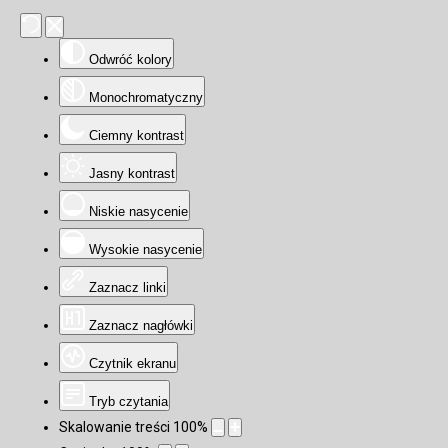
Odwróć kolory
Monochromatyczny
Ciemny kontrast
Jasny kontrast
Niskie nasycenie
Wysokie nasycenie
Zaznacz linki
Zaznacz nagłówki
Czytnik ekranu
Tryb czytania
Skalowanie treści
100
%