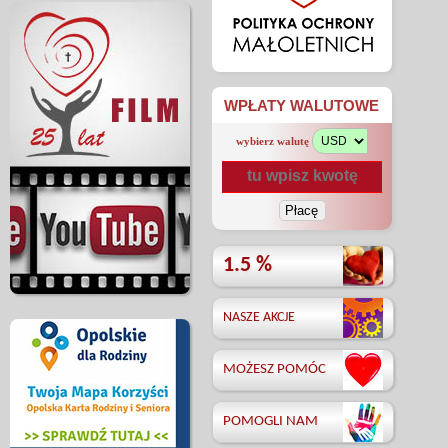
WPŁATY WALUTOWE
wybierz walutę
1.5 %
NASZE AKCJE
MOŻESZ POMÓC
POMOGLI NAM