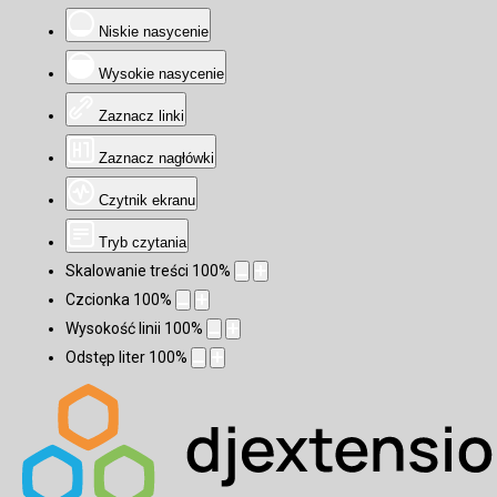
Niskie nasycenie
Wysokie nasycenie
Zaznacz linki
Zaznacz nagłówki
Czytnik ekranu
Tryb czytania
Skalowanie treści
100
%
Czcionka
100
%
Wysokość linii
100
%
Odstęp liter
100
%