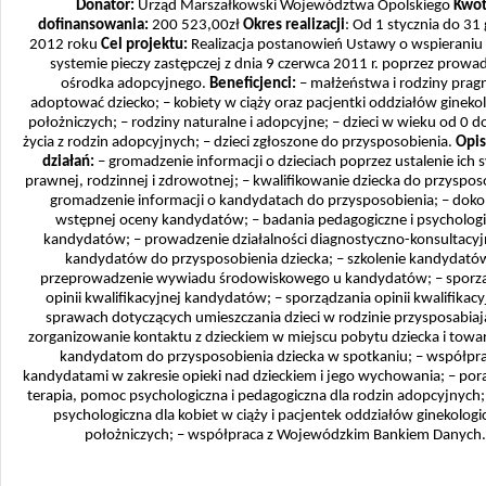
Donator:
Urząd Marszałkowski Województwa Opolskiego
Kwo
dofinansowania:
200 523,00zł
Okres realizacji
: Od 1 stycznia do 31
2012 roku
Cel projektu:
Realizacja postanowień Ustawy o wspieraniu 
systemie pieczy zastępczej z dnia 9 czerwca 2011 r. poprzez prowa
ośrodka adopcyjnego.
Beneficjenci:
– małżeństwa i rodziny prag
adoptować dziecko; – kobiety w ciąży oraz pacjentki oddziałów gineko
położniczych; – rodziny naturalne i adopcyjne; – dzieci w wieku od 0 d
życia z rodzin adopcyjnych; – dzieci zgłoszone do przysposobienia.
Opis
działań:
– gromadzenie informacji o dzieciach poprzez ustalenie ich s
prawnej, rodzinnej i zdrowotnej; – kwalifikowanie dziecka do przyspos
gromadzenie informacji o kandydatach do przysposobienia; – dok
wstępnej oceny kandydatów; – badania pedagogiczne i psycholog
kandydatów; – prowadzenie działalności diagnostyczno-konsultacyj
kandydatów do przysposobienia dziecka; – szkolenie kandydatów
przeprowadzenie wywiadu środowiskowego u kandydatów; – sporz
opinii kwalifikacyjnej kandydatów; – sporządzania opinii kwalifikac
sprawach dotyczących umieszczania dzieci w rodzinie przysposabiają
zorganizowanie kontaktu z dzieckiem w miejscu pobytu dziecka i towa
kandydatom do przysposobienia dziecka w spotkaniu; – współpra
kandydatami w zakresie opieki nad dzieckiem i jego wychowania; – por
terapia, pomoc psychologiczna i pedagogiczna dla rodzin adopcyjnych
psychologiczna dla kobiet w ciąży i pacjentek oddziałów ginekologi
położniczych; – współpraca z Wojewódzkim Bankiem Danych