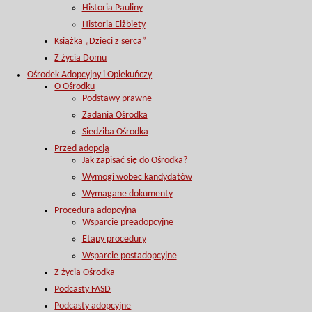
Historia Pauliny
Historia Elżbiety
Książka „Dzieci z serca”
Z życia Domu
Ośrodek Adopcyjny i Opiekuńczy
O Ośrodku
Podstawy prawne
Zadania Ośrodka
Siedziba Ośrodka
Przed adopcją
Jak zapisać się do Ośrodka?
Wymogi wobec kandydatów
Wymagane dokumenty
Procedura adopcyjna
Wsparcie preadopcyjne
Etapy procedury
Wsparcie postadopcyjne
Z życia Ośrodka
Podcasty FASD
Podcasty adopcyjne