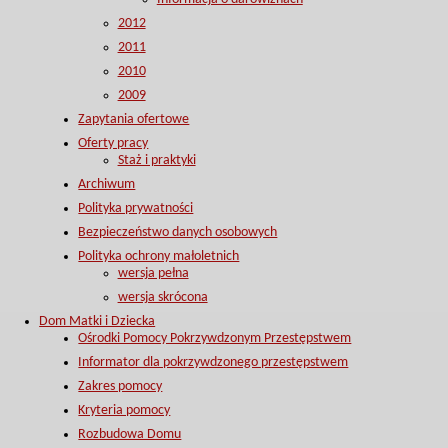
2012
2011
2010
2009
Zapytania ofertowe
Oferty pracy
Staż i praktyki
Archiwum
Polityka prywatności
Bezpieczeństwo danych osobowych
Polityka ochrony małoletnich
wersja pełna
wersja skrócona
Dom Matki i Dziecka
Ośrodki Pomocy Pokrzywdzonym Przestępstwem
Informator dla pokrzywdzonego przestępstwem
Zakres pomocy
Kryteria pomocy
Rozbudowa Domu