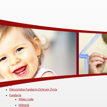
Menu ▼
Diecezjalna Fundacja Ochrony Życia
Fundacja
Misja i cele
Historia