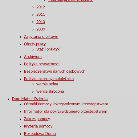
2012
2011
2010
2009
Zapytania ofertowe
Oferty pracy
Staż i praktyki
Archiwum
Polityka prywatności
Bezpieczeństwo danych osobowych
Polityka ochrony małoletnich
wersja pełna
wersja skrócona
Dom Matki i Dziecka
Ośrodki Pomocy Pokrzywdzonym Przestępstwem
Informator dla pokrzywdzonego przestępstwem
Zakres pomocy
Kryteria pomocy
Rozbudowa Domu