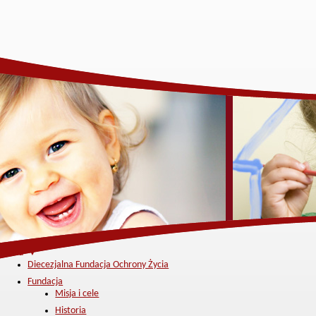
Menu ▼
Diecezjalna Fundacja Ochrony Życia
Fundacja
Misja i cele
Historia