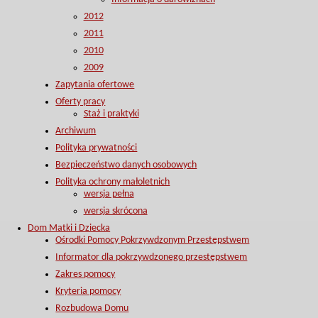
2012
2011
2010
2009
Zapytania ofertowe
Oferty pracy
Staż i praktyki
Archiwum
Polityka prywatności
Bezpieczeństwo danych osobowych
Polityka ochrony małoletnich
wersja pełna
wersja skrócona
Dom Matki i Dziecka
Ośrodki Pomocy Pokrzywdzonym Przestępstwem
Informator dla pokrzywdzonego przestępstwem
Zakres pomocy
Kryteria pomocy
Rozbudowa Domu