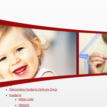
Menu ▼
Diecezjalna Fundacja Ochrony Życia
Fundacja
Misja i cele
Historia