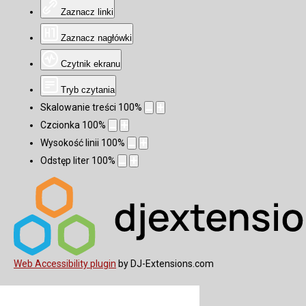
Zaznacz linki
Zaznacz nagłówki
Czytnik ekranu
Tryb czytania
Skalowanie treści
100
%
Czcionka
100
%
Wysokość linii
100
%
Odstęp liter
100
%
Web Accessibility plugin
by DJ-Extensions.com