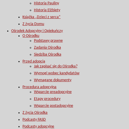
Historia Pauliny
Historia Elżbiety
Książka „Dzieci z serca”
Z życia Domu
Ośrodek Adopcyjny i Opiekuńczy
O Ośrodku
Podstawy prawne
Zadania Ośrodka
Siedziba Ośrodka
Przed adopcją
Jak zapisać się do Ośrodka?
Wymogi wobec kandydatów
Wymagane dokumenty
Procedura adopcyjna
Wsparcie preadopcyjne
Etapy procedury
Wsparcie postadopcyjne
Z życia Ośrodka
Podcasty FASD
Podcasty adopcyjne