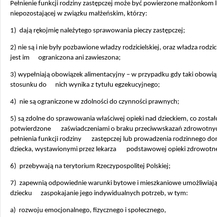
Pełnienie funkcji rodziny zastępczej może być powierzone małżonkom 
niepozostającej w związku małżeńskim, którzy:
1) dają rękojmię należytego sprawowania pieczy zastępczej;
2) nie są i nie były pozbawione władzy rodzicielskiej, oraz władza rodzic
jest im ograniczona ani zawieszona;
3) wypełniają obowiązek alimentacyjny – w przypadku gdy taki obowi
stosunku do nich wynika z tytułu egzekucyjnego;
4) nie są ograniczone w zdolności do czynności prawnych;
5) są zdolne do sprawowania właściwej opieki nad dzieckiem, co został
potwierdzone zaświadczeniami o braku przeciwwskazań zdrowotny
pełnienia funkcji rodziny zastępczej lub prowadzenia rodzinnego d
dziecka, wystawionymi przez lekarza podstawowej opieki zdrowotne
6) przebywają na terytorium Rzeczypospolitej Polskiej;
7) zapewnią odpowiednie warunki bytowe i mieszkaniowe umożliwiaj
dziecku zaspokajanie jego indywidualnych potrzeb, w tym:
a) rozwoju emocjonalnego, fizycznego i społecznego,