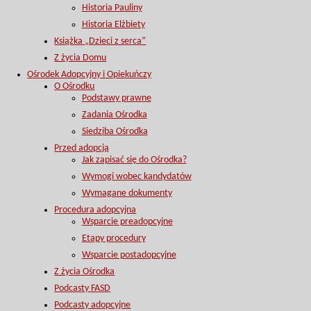
Historia Pauliny
Historia Elżbiety
Książka „Dzieci z serca”
Z życia Domu
Ośrodek Adopcyjny i Opiekuńczy
O Ośrodku
Podstawy prawne
Zadania Ośrodka
Siedziba Ośrodka
Przed adopcją
Jak zapisać się do Ośrodka?
Wymogi wobec kandydatów
Wymagane dokumenty
Procedura adopcyjna
Wsparcie preadopcyjne
Etapy procedury
Wsparcie postadopcyjne
Z życia Ośrodka
Podcasty FASD
Podcasty adopcyjne