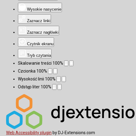
Wysokie nasycenie
Zaznacz linki
Zaznacz nagłówki
Czytnik ekranu
Tryb czytania
Skalowanie treści
100
%
Czcionka
100
%
Wysokość linii
100
%
Odstęp liter
100
%
Web Accessibility plugin
by DJ-Extensions.com