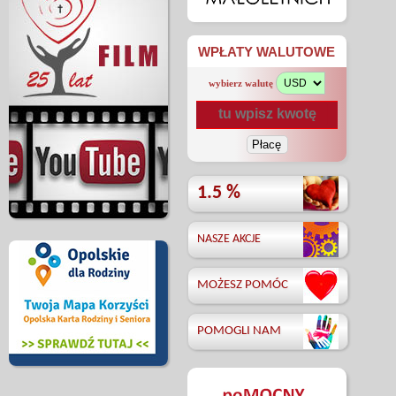
WPŁATY WALUTOWE
wybierz walutę
1.5 %
NASZE AKCJE
MOŻESZ POMÓC
POMOGLI NAM