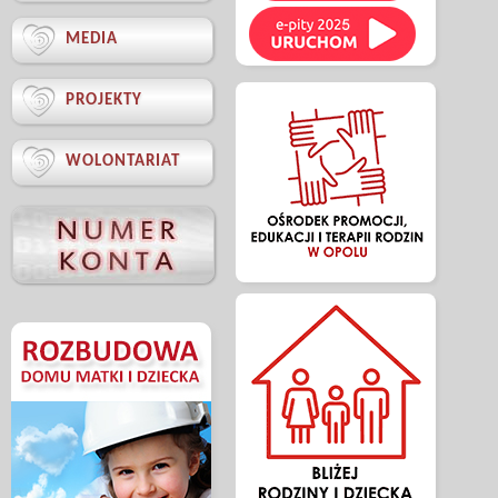

MEDIA

PROJEKTY

WOLONTARIAT