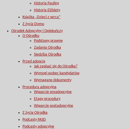
Historia Pauliny
Historia Elżbiety
Książka „Dzieci z serca”
Z życia Domu
Ośrodek Adopcyjny i Opiekuńczy
O Ośrodku
Podstawy prawne
Zadania Ośrodka
Siedziba Ośrodka
Przed adopcją
Jak zapisać się do Ośrodka?
Wymogi wobec kandydatów
Wymagane dokumenty
Procedura adopcyjna
Wsparcie preadopcyjne
Etapy procedury
Wsparcie postadopcyjne
Z życia Ośrodka
Podcasty FASD
Podcasty adopcyjne