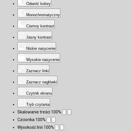
Odwróć kolory
Monochromatyczny
Ciemny kontrast
Jasny kontrast
Niskie nasycenie
Wysokie nasycenie
Zaznacz linki
Zaznacz nagłówki
Czytnik ekranu
Tryb czytania
Skalowanie treści
100
%
Czcionka
100
%
Wysokość linii
100
%