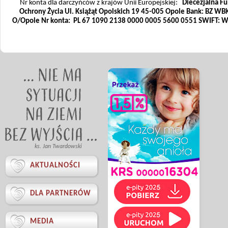
Nr konta dla darczyńców z krajów Unii Europejskiej:
Diecezjalna F
Ochrony Życia
Ul. Książąt Opolskich 19
45-005 Opole
Bank: BZ WBK
O/Opole
Nr konta:
PL 67 1090 2138 0000 0005 5600 0551
SWIFT: 
ks. Jan Twardowski

AKTUALNOŚCI

DLA PARTNERÓW

MEDIA