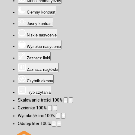
Monochromatyczny
Ciemny kontrast
Jasny kontrast
Niskie nasycenie
Wysokie nasycenie
Zaznacz linki
Zaznacz nagłówki
Czytnik ekranu
Tryb czytania
Skalowanie treści
100
%
Czcionka
100
%
Wysokość linii
100
%
Odstęp liter
100
%