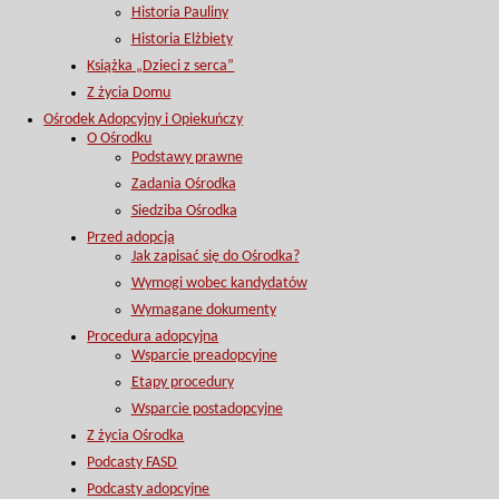
Historia Pauliny
Historia Elżbiety
Książka „Dzieci z serca”
Z życia Domu
Ośrodek Adopcyjny i Opiekuńczy
O Ośrodku
Podstawy prawne
Zadania Ośrodka
Siedziba Ośrodka
Przed adopcją
Jak zapisać się do Ośrodka?
Wymogi wobec kandydatów
Wymagane dokumenty
Procedura adopcyjna
Wsparcie preadopcyjne
Etapy procedury
Wsparcie postadopcyjne
Z życia Ośrodka
Podcasty FASD
Podcasty adopcyjne