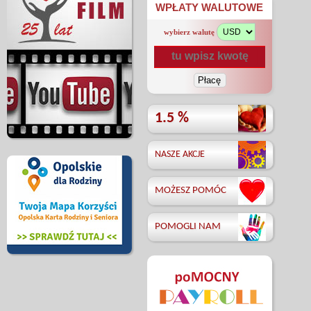
WPŁATY WALUTOWE
wybierz walutę
1.5 %
NASZE AKCJE
MOŻESZ POMÓC
POMOGLI NAM