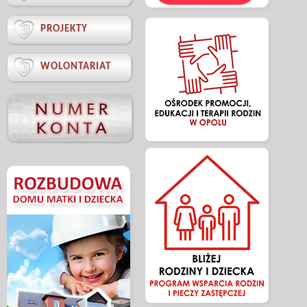

PROJEKTY

WOLONTARIAT