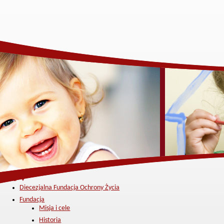
Menu ▼
Diecezjalna Fundacja Ochrony Życia
Fundacja
Misja i cele
Historia