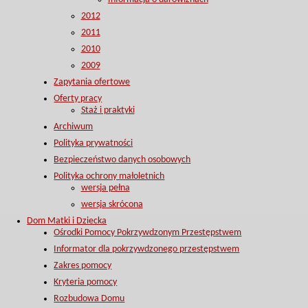
2012
2011
2010
2009
Zapytania ofertowe
Oferty pracy
Staż i praktyki
Archiwum
Polityka prywatności
Bezpieczeństwo danych osobowych
Polityka ochrony małoletnich
wersja pełna
wersja skrócona
Dom Matki i Dziecka
Ośrodki Pomocy Pokrzywdzonym Przestępstwem
Informator dla pokrzywdzonego przestępstwem
Zakres pomocy
Kryteria pomocy
Rozbudowa Domu