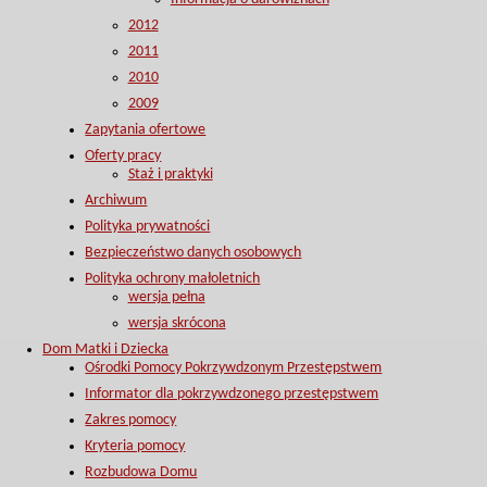
2012
2011
2010
2009
Zapytania ofertowe
Oferty pracy
Staż i praktyki
Archiwum
Polityka prywatności
Bezpieczeństwo danych osobowych
Polityka ochrony małoletnich
wersja pełna
wersja skrócona
Dom Matki i Dziecka
Ośrodki Pomocy Pokrzywdzonym Przestępstwem
Informator dla pokrzywdzonego przestępstwem
Zakres pomocy
Kryteria pomocy
Rozbudowa Domu