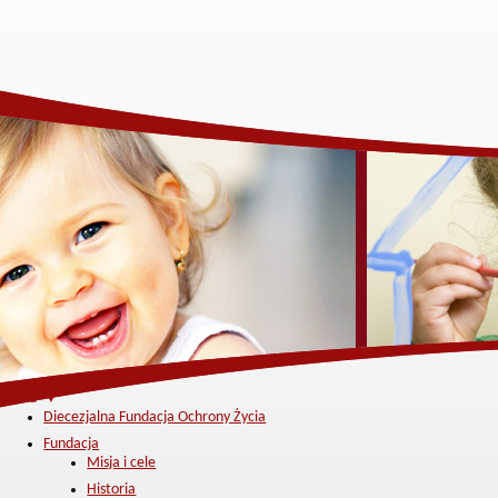
Menu ▼
Diecezjalna Fundacja Ochrony Życia
Fundacja
Misja i cele
Historia