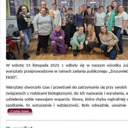
W sobotę 15 listopada 2025 r. odbyły się w naszym ośrodku już
warsztaty przeprowadzone w ramach zadania publicznego „Zrozumieć 
FASD”.
Warsztaty stworzyły czas i przestrzeń do zatrzymania się przy swoic
związanych z rodzicami biologicznymi, do ich nazwania i wyrażenia, 
udzielenia sobie nawzajem wsparcia. Słowa, które chyba najtrafniej 
spotkanie, to wzruszenie i wdzięczność. Było odważnie, uważnie 
Czytaj dalej