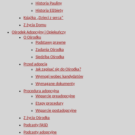
Historia Pauliny
Historia Elżbiety
Książka „Dzieci z serca”
Z życia Domu
Ośrodek Adopcyjny i Opiekuńczy
O Ośrodku
Podstawy prawne
Zadania Ośrodka
Siedziba Ośrodka
Przed adopcją
Jak zapisać się do Ośrodka?
Wymogi wobec kandydatów
Wymagane dokumenty
Procedura adopcyjna
Wsparcie preadopcyjne
Etapy procedury
Wsparcie postadopcyjne
Z życia Ośrodka
Podcasty FASD
Podcasty adopcyjne