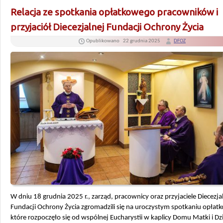
Relacja ze spotkania opłatkowego pracowników i
przyjaciół Diecezjalnej Fundacji Ochrony Życia
Opublikowano
22 grudnia 2025
DFOZ
W dniu 18 grudnia 2025 r., zarząd, pracownicy oraz przyjaciele Diecezja
Fundacji Ochrony Życia zgromadzili się na uroczystym spotkaniu opła
które rozpoczęło się od wspólnej Eucharystii w kaplicy Domu Matki i Dz