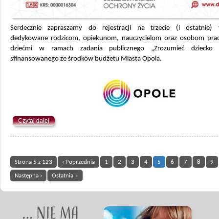
Serdecznie zapraszamy do rejestracji na trzecie (i ostatnie) 
dedykowane rodzicom, opiekunom, nauczycielom oraz osobom pra
dziećmi w ramach zadania publicznego „Zrozumieć dziecko
sfinansowanego ze środków budżetu Miasta Opola.
Czytaj dalej
Strona 5 z 123
‹ Poprzednia
1
2
3
4
5
6
7
8
9
Następna ›
Ostatnia »