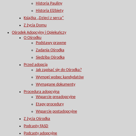
Historia Pauliny
Historia Elżbiety
Książka „Dzieci z serca”
Z życia Domu
Ośrodek Adopcyjny i Opiekuńczy
O Ośrodku
Podstawy prawne
Zadania Ośrodka
Siedziba Ośrodka
Przed adopcją
Jak zapisać się do Ośrodka?
Wymogi wobec kandydatów
Wymagane dokumenty
Procedura adopcyjna
Wsparcie preadopcyjne
Etapy procedury
Wsparcie postadopcyjne
Z życia Ośrodka
Podcasty FASD
Podcasty adopcyjne