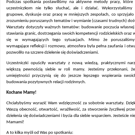
Podczas spotkania postawiliśmy na aktywne metody pracy, które 
uczestniczkom nie tylko słuchać, ale i działać. Wykorzystaliśmy 
grupowe, dyskusje oraz pracę w mniejszych zespołach, co sprzyjało
zrozumieniu poruszanych tematów i wymianie (czasami trudnych) doś
Warsztaty dotyczyły ważnych tematów: budowanie poczucia własnej 
stawiania granic, dostrzegania swoich kompetencji rodzicielskich oraz 
się w wymagających tego sytuacjach. Mimo że poruszaliśmy
wymagające refleksji i rozmowy, atmosfera była pełna zaufania i otwa
pozwoliło na szczere dzielenie się doświadczeniami.
Uczestniczki opuściły warsztaty z nową wiedzą, praktycznymi narz
większą pewnością siebie w roli mamy. Jesteśmy przekonani, ż
umiejętności przyczynią się do jeszcze lepszego wspierania swoich
budowania pozytywnych relacji rodzinnych.
Kochane Mamy!
Chciałybyśmy wyrazić Wam wdzięczność za sobotnie warsztaty. Dzię
Waszą obecność, otwartość, wrażliwość, za stworzenie życzliwej prze
dzielenia się doświadczeniami i bycia dla siebie wsparciem. Jesteście n
Mamami!
A to kilka myśli od Was po spotkaniu: