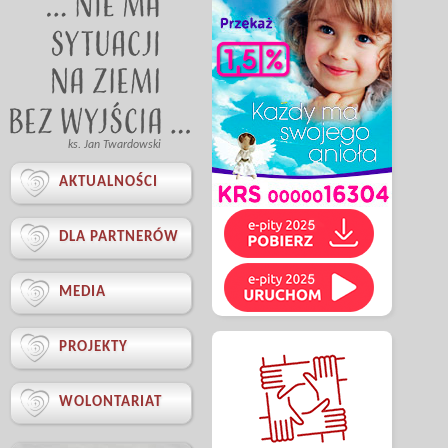
ks. Jan Twardowski

AKTUALNOŚCI

DLA PARTNERÓW

MEDIA

PROJEKTY

WOLONTARIAT