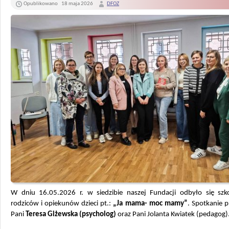
Opublikowano
18 maja 2026
DFOZ
W dniu 16.05.2026 r. w siedzibie naszej Fundacji odbyło się szko
rodziców i opiekunów dzieci pt.:
„Ja mama- moc mamy”
. Spotkanie 
Pani
Teresa Giżewska (psycholog)
oraz Pani Jolanta Kwiatek (pedagog)