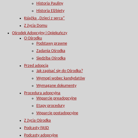
Historia Pauliny
Historia Elżbiety
Książka „Dzieci z serca”
Z życia Domu
Ośrodek Adopcyjny i Opiekuńczy
O Ośrodku
Podstawy prawne
Zadania Ośrodka
Siedziba Ośrodka
Przed adopcją
Jak zapisać się do Ośrodka?
Wymogi wobec kandydatów
Wymagane dokumenty
Procedura adopcyjna
Wsparcie preadopcyjne
Etapy procedury
Wsparcie postadopcyjne
Z życia Ośrodka
Podcasty FASD
Podcasty adopcyjne