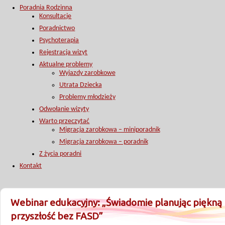
Poradnia Rodzinna
Konsultacje
Poradnictwo
Psychoterapia
Rejestracja wizyt
Aktualne problemy
Wyjazdy zarobkowe
Utrata Dziecka
Problemy młodzieży
Odwołanie wizyty
Warto przeczytać
Migracja zarobkowa – miniporadnik
Migracja zarobkowa – poradnik
Z życia poradni
Kontakt
Webinar edukacyjny: „Świadomie planując piękną
przyszłość bez FASD”