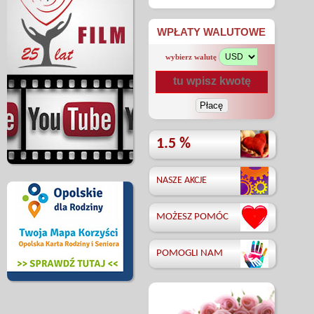
WPŁATY WALUTOWE
wybierz walutę
1.5 %
NASZE AKCJE
MOŻESZ POMÓC
POMOGLI NAM