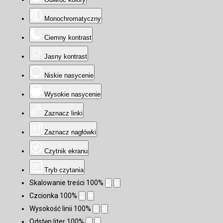
Monochromatyczny
Ciemny kontrast
Jasny kontrast
Niskie nasycenie
Wysokie nasycenie
Zaznacz linki
Zaznacz nagłówki
Czytnik ekranu
Tryb czytania
Skalowanie treści
100
%
Czcionka
100
%
Wysokość linii
100
%
Odstęp liter
100
%