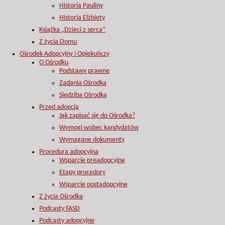
Historia Pauliny
Historia Elżbiety
Książka „Dzieci z serca”
Z życia Domu
Ośrodek Adopcyjny i Opiekuńczy
O Ośrodku
Podstawy prawne
Zadania Ośrodka
Siedziba Ośrodka
Przed adopcją
Jak zapisać się do Ośrodka?
Wymogi wobec kandydatów
Wymagane dokumenty
Procedura adopcyjna
Wsparcie preadopcyjne
Etapy procedury
Wsparcie postadopcyjne
Z życia Ośrodka
Podcasty FASD
Podcasty adopcyjne