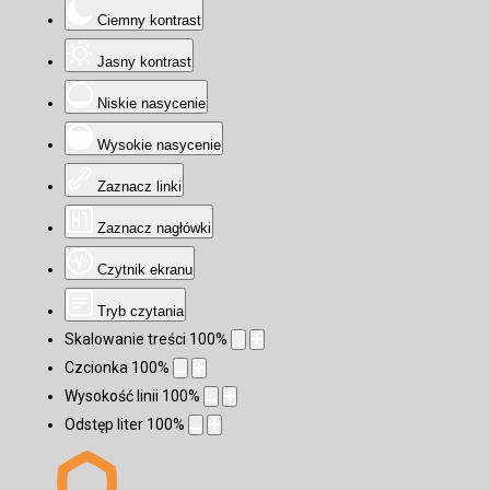
Ciemny kontrast
Jasny kontrast
Niskie nasycenie
Wysokie nasycenie
Zaznacz linki
Zaznacz nagłówki
Czytnik ekranu
Tryb czytania
Skalowanie treści
100
%
Czcionka
100
%
Wysokość linii
100
%
Odstęp liter
100
%