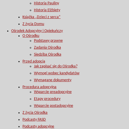
Historia Pauliny
Historia Elżbiety
Książka „Dzieci z serca”
Z życia Domu
Ośrodek Adopcyjny i Opiekuńczy
O Ośrodku
Podstawy prawne
Zadania Ośrodka
Siedziba Ośrodka
Przed adopcją
Jak zapisać się do Ośrodka?
Wymogi wobec kandydatów
Wymagane dokumenty
Procedura adopcyjna
Wsparcie preadopcyjne
Etapy procedury
Wsparcie postadopcyjne
Z życia Ośrodka
Podcasty FASD
Podcasty adopcyjne