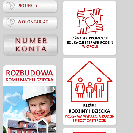

PROJEKTY

WOLONTARIAT