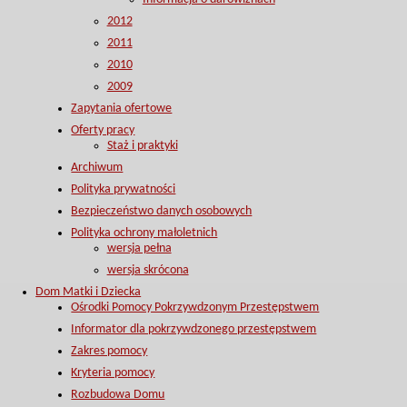
2012
2011
2010
2009
Zapytania ofertowe
Oferty pracy
Staż i praktyki
Archiwum
Polityka prywatności
Bezpieczeństwo danych osobowych
Polityka ochrony małoletnich
wersja pełna
wersja skrócona
Dom Matki i Dziecka
Ośrodki Pomocy Pokrzywdzonym Przestępstwem
Informator dla pokrzywdzonego przestępstwem
Zakres pomocy
Kryteria pomocy
Rozbudowa Domu