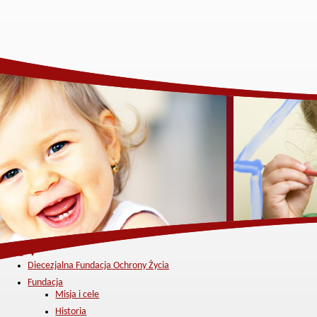
Menu ▼
Diecezjalna Fundacja Ochrony Życia
Fundacja
Misja i cele
Historia