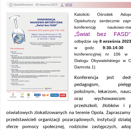
Opublikowano
18 sierpnia 2023
DFOZ
Katolicki Ośrodek Adop
Opiekuńczy serdecznie zap
konferencję naukowo-met
„Świat bez FASD”
odbędzie się
8 września 2023
w godz.
9:30-14:30
w
konferencyjnej nr 106 w
Dialogu Obywatelskiego w O
Damrota 1).
Konferencja jest ded
pedagogom, pielęgni
położnym, lekarzom, nauc
oraz wychowawcom 
przedszkoli, żłobków i 
oświatowych zlokalizowanych na terenie Opola. Zapraszamy
przedstawicieli organizacji pozarządowych, instytucji dział
sferze pomocy społecznej, rodziców zastępczych, adop