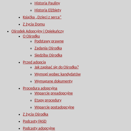
Historia Pauliny
Historia Elżbiety
Książka „Dzieci z serca”
Z życia Domu
Ośrodek Adopcyjny i Opiekuńczy
O Ośrodku
Podstawy prawne
Zadania Ośrodka
Siedziba Ośrodka
Przed adopcją
Jak zapisać się do Ośrodka?
Wymogi wobec kandydatów
Wymagane dokumenty
Procedura adopcyjna
Wsparcie preadopcyjne
Etapy procedury
Wsparcie postadopcyjne
Z życia Ośrodka
Podcasty FASD
Podcasty adopcyjne