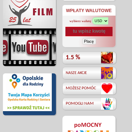
WPŁATY WALUTOWE
wybierz walutę
1.5 %
NASZE AKCJE
MOŻESZ POMÓC
POMOGLI NAM