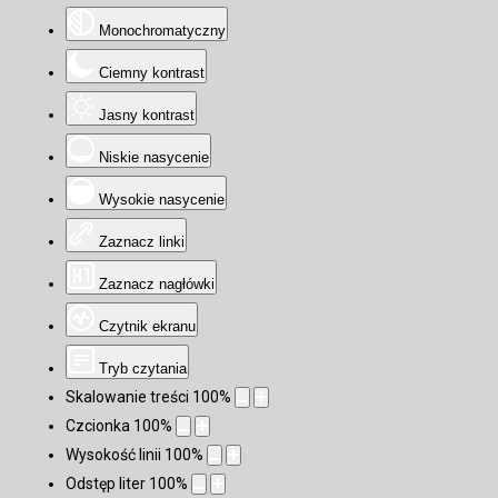
Monochromatyczny
Ciemny kontrast
Jasny kontrast
Niskie nasycenie
Wysokie nasycenie
Zaznacz linki
Zaznacz nagłówki
Czytnik ekranu
Tryb czytania
Skalowanie treści
100
%
Czcionka
100
%
Wysokość linii
100
%
Odstęp liter
100
%