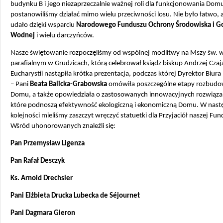
budynku B i jego niezaprzeczalnie ważnej roli dla funkcjonowania Dom
postanowiliśmy działać mimo wielu przeciwności losu. Nie było łatwo, a
udało dzięki wsparciu
Narodowego Funduszu Ochrony Środowiska i G
Wodnej
i wielu darczyńców.
Nasze świętowanie rozpoczęliśmy od wspólnej modlitwy na Mszy św. w
parafialnym w Grudzicach, którą celebrował ksiądz biskup Andrzej Czaj
Eucharystii nastąpiła krótka prezentacja, podczas której Dyrektor Biura
– Pani
Beata Balicka-Grabowska
omówiła poszczególne etapy rozbud
Domu, a także opowiedziała o zastosowanych innowacyjnych rozwiąza
które podnoszą efektywność ekologiczną i ekonomiczną Domu. W nast
kolejności mieliśmy zaszczyt wręczyć statuetki dla Przyjaciół naszej Fund
Wśród uhonorowanych znaleźli się:
Pan Przemysław Ligenza
Pan Rafał Desczyk
Ks. Arnold Drechsler
Pani Elżbieta Drucka Lubecka de Séjournet
Pani Dagmara Gieron