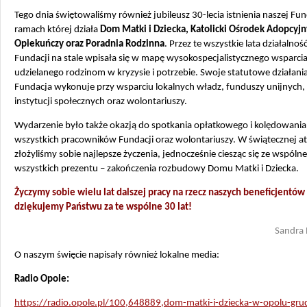
Tego dnia świętowaliśmy również jubileusz 30-lecia istnienia naszej Fun
ramach której działa
Dom Matki i Dziecka, Katolicki Ośrodek Adopcyjn
Opiekuńczy oraz Poradnia Rodzinna
. Przez te wszystkie lata działalnoś
Fundacji na stale wpisała się w mapę wysokospecjalistycznego wsparci
udzielanego rodzinom w kryzysie i potrzebie. Swoje statutowe działani
Fundacja wykonuje przy wsparciu lokalnych władz, funduszy unijnych,
instytucji społecznych oraz wolontariuszy.
Wydarzenie było także okazją do spotkania opłatkowego i kolędowania
wszystkich pracowników Fundacji oraz wolontariuszy. W świątecznej a
złożyliśmy sobie najlepsze życzenia, jednocześnie ciesząc się ze wspóln
wszystkich prezentu – zakończenia rozbudowy Domu Matki i Dziecka.
Życzymy sobie wielu lat dalszej pracy na rzecz naszych beneficjentów 
dziękujemy Państwu za te wspólne 30 lat!
Sandra
O naszym święcie napisały również lokalne media:
Radio Opole:
https://radio.opole.pl/100,648889,dom-matki-i-dziecka-w-opolu-grud