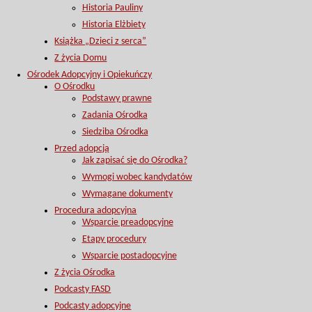
Historia Pauliny
Historia Elżbiety
Książka „Dzieci z serca”
Z życia Domu
Ośrodek Adopcyjny i Opiekuńczy
O Ośrodku
Podstawy prawne
Zadania Ośrodka
Siedziba Ośrodka
Przed adopcją
Jak zapisać się do Ośrodka?
Wymogi wobec kandydatów
Wymagane dokumenty
Procedura adopcyjna
Wsparcie preadopcyjne
Etapy procedury
Wsparcie postadopcyjne
Z życia Ośrodka
Podcasty FASD
Podcasty adopcyjne