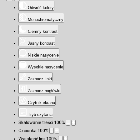
Odwróć kolory
Monochromatyczny
Ciemny kontrast
Jasny kontrast
Niskie nasycenie
Wysokie nasycenie
Zaznacz linki
Zaznacz nagłówki
Czytnik ekranu
Tryb czytania
Skalowanie treści
100
%
Czcionka
100
%
Wysokość linii
100
%