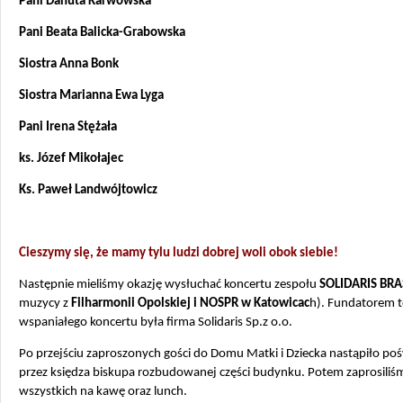
Pani Danuta Karwowska
Pani Beata Balicka-Grabowska
Siostra Anna Bonk
Siostra Marianna Ewa Lyga
Pani Irena Stężała
ks. Józef Mikołajec
Ks. Paweł Landwójtowicz
Cieszymy się, że mamy tylu ludzi dobrej woli obok siebie!
Następnie mieliśmy okazję wysłuchać koncertu zespołu
SOLIDARIS BRA
muzycy z
Filharmonii Opolskiej i NOSPR w Katowicac
h). Fundatorem 
wspaniałego koncertu była firma Solidaris Sp.z o.o.
Po przejściu zaproszonych gości do Domu Matki i Dziecka nastąpiło po
przez księdza biskupa rozbudowanej części budynku. Potem zaprosiliś
wszystkich na kawę oraz lunch.