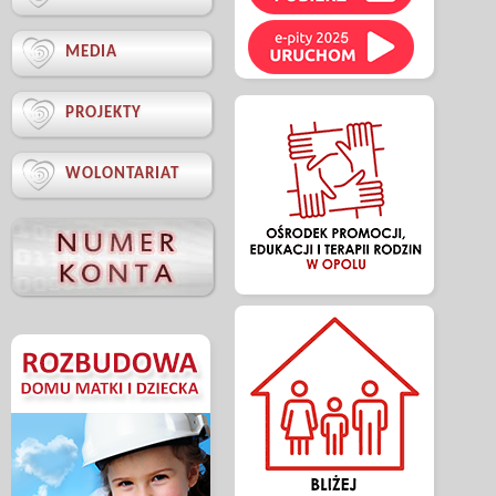

MEDIA

PROJEKTY

WOLONTARIAT