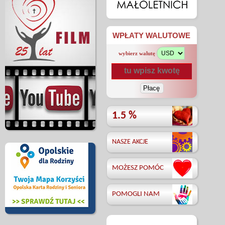
WPŁATY WALUTOWE
wybierz walutę
1.5 %
NASZE AKCJE
MOŻESZ POMÓC
POMOGLI NAM