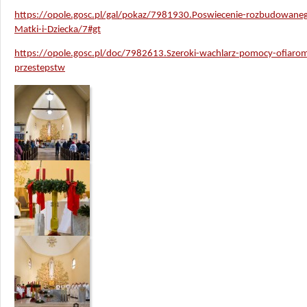
https://opole.gosc.pl/gal/pokaz/7981930.Poswiecenie-rozbudowan
Matki-i-Dziecka/7#gt
https://opole.gosc.pl/doc/7982613.Szeroki-wachlarz-pomocy-ofiaro
przestepstw