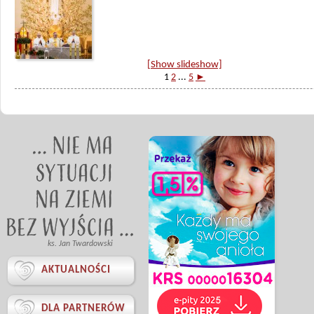
[Show slideshow]
1
2
...
5
►
ks. Jan Twardowski

AKTUALNOŚCI

DLA PARTNERÓW