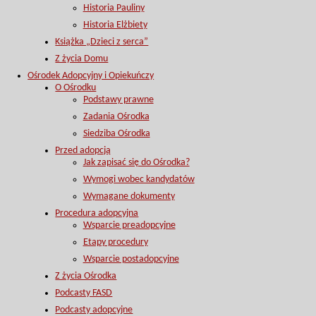
Historia Pauliny
Historia Elżbiety
Książka „Dzieci z serca”
Z życia Domu
Ośrodek Adopcyjny i Opiekuńczy
O Ośrodku
Podstawy prawne
Zadania Ośrodka
Siedziba Ośrodka
Przed adopcją
Jak zapisać się do Ośrodka?
Wymogi wobec kandydatów
Wymagane dokumenty
Procedura adopcyjna
Wsparcie preadopcyjne
Etapy procedury
Wsparcie postadopcyjne
Z życia Ośrodka
Podcasty FASD
Podcasty adopcyjne