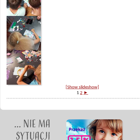
[Show slideshow]
1
2
►