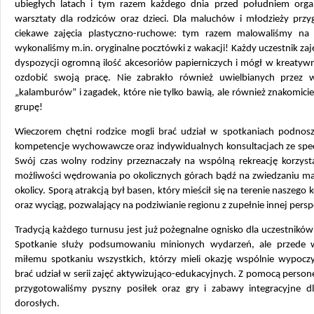
ubiegłych latach i tym razem każdego dnia przed południem org
warsztaty dla rodziców oraz dzieci. Dla maluchów i młodzieży prz
ciekawe zajęcia plastyczno-ruchowe: tym razem malowaliśmy na f
wykonaliśmy m.in. oryginalne pocztówki z wakacji! Każdy uczestnik zaj
dyspozycji ogromną ilość akcesoriów papierniczych i mógł w kreatyw
ozdobić swoją pracę. Nie zabrakło również uwielbianych przez w
„kalamburów” i zagadek, które nie tylko bawią, ale również znakomicie
grupę!
Wieczorem chętni rodzice mogli brać udział w spotkaniach podnosz
kompetencje wychowawcze oraz indywidualnych konsultacjach ze specj
Swój czas wolny rodziny przeznaczały na wspólną rekreację korzysta
możliwości wędrowania po okolicznych górach bądź na zwiedzaniu ma
okolicy. Sporą atrakcją był basen, który mieścił się na terenie naszego
oraz wyciąg, pozwalający na podziwianie regionu z zupełnie innej pers
Tradycją każdego turnusu jest już pożegnalne ognisko dla uczestnikó
Spotkanie służy podsumowaniu minionych wydarzeń, ale przede 
miłemu spotkaniu wszystkich, którzy mieli okazję wspólnie wypocz
brać udział w serii zajęć aktywizująco-edukacyjnych. Z pomocą person
przygotowaliśmy pyszny posiłek oraz gry i zabawy integracyjne dla
dorosłych.