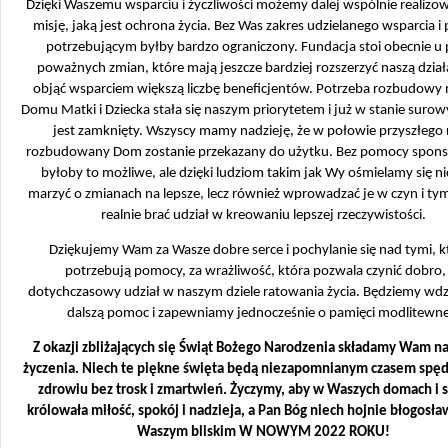
Dzięki Waszemu wsparciu i życzliwości możemy dalej wspólnie realizo
misję, jaką jest ochrona życia. Bez Was zakres udzielanego wsparcia 
potrzebującym byłby bardzo ograniczony. Fundacja stoi obecnie u
poważnych zmian, które mają jeszcze bardziej rozszerzyć naszą działa
objąć wsparciem większą liczbę beneficjentów. Potrzeba rozbudowy
Domu Matki i Dziecka stała się naszym priorytetem i już w stanie suro
jest zamknięty. Wszyscy mamy nadzieję, że w połowie przyszłego
rozbudowany Dom zostanie przekazany do użytku. Bez pomocy spons
byłoby to możliwe, ale dzięki ludziom takim jak Wy ośmielamy się ni
marzyć o zmianach na lepsze, lecz również wprowadzać je w czyn i t
realnie brać udział w kreowaniu lepszej rzeczywistości.
Dziękujemy Wam za Wasze dobre serce i pochylanie się nad tymi, k
potrzebują pomocy, za wrażliwość, która pozwala czynić dobro,
dotychczasowy udział w naszym dziele ratowania życia. Będziemy wdz
dalszą pomoc i zapewniamy jednocześnie o pamięci modlitewne
Z okazji zbliżających się Świąt Bożego Narodzenia składamy Wam n
życzenia. Niech te piękne święta będą niezapomnianym czasem sp
zdrowiu bez trosk i zmartwień. Życzymy, aby w Waszych domach i 
królowała miłość, spokój i nadzieja, a Pan Bóg niech hojnie błogosł
Waszym bliskim
W NOWYM 2022 ROKU!