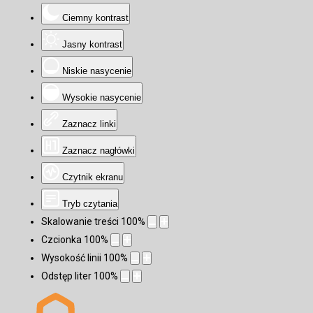
Ciemny kontrast
Jasny kontrast
Niskie nasycenie
Wysokie nasycenie
Zaznacz linki
Zaznacz nagłówki
Czytnik ekranu
Tryb czytania
Skalowanie treści
100
%
Czcionka
100
%
Wysokość linii
100
%
Odstęp liter
100
%