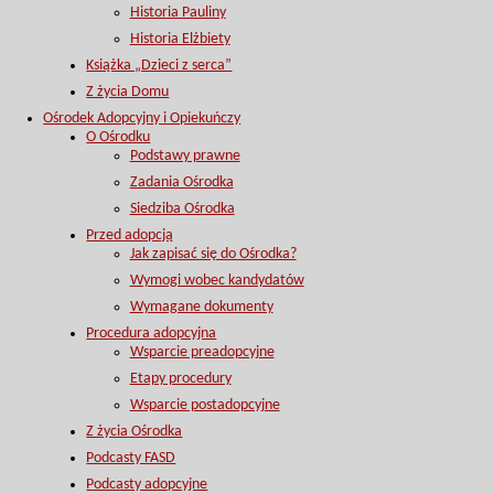
Historia Pauliny
Historia Elżbiety
Książka „Dzieci z serca”
Z życia Domu
Ośrodek Adopcyjny i Opiekuńczy
O Ośrodku
Podstawy prawne
Zadania Ośrodka
Siedziba Ośrodka
Przed adopcją
Jak zapisać się do Ośrodka?
Wymogi wobec kandydatów
Wymagane dokumenty
Procedura adopcyjna
Wsparcie preadopcyjne
Etapy procedury
Wsparcie postadopcyjne
Z życia Ośrodka
Podcasty FASD
Podcasty adopcyjne