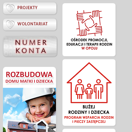

PROJEKTY

WOLONTARIAT