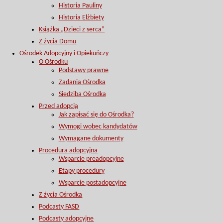
Historia Pauliny
Historia Elżbiety
Książka „Dzieci z serca”
Z życia Domu
Ośrodek Adopcyjny i Opiekuńczy
O Ośrodku
Podstawy prawne
Zadania Ośrodka
Siedziba Ośrodka
Przed adopcją
Jak zapisać się do Ośrodka?
Wymogi wobec kandydatów
Wymagane dokumenty
Procedura adopcyjna
Wsparcie preadopcyjne
Etapy procedury
Wsparcie postadopcyjne
Z życia Ośrodka
Podcasty FASD
Podcasty adopcyjne