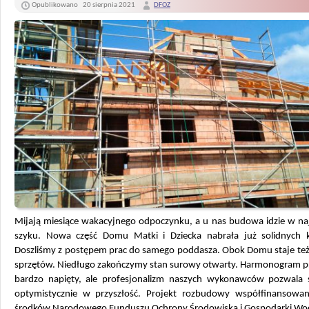
Opublikowano
20 sierpnia 2021
DFOZ
Mijają miesiące wakacyjnego odpoczynku, a u nas budowa idzie w n
szyku. Nowa część Domu Matki i Dziecka nabrała już solidnych k
Doszliśmy z postępem prac do samego poddasza. Obok Domu staje te
sprzętów. Niedługo zakończymy stan surowy otwarty. Harmonogram 
bardzo napięty, ale profesjonalizm naszych wykonawców pozwala 
optymistycznie w przyszłość. Projekt rozbudowy współfinansowan
środków Narodowego Funduszu Ochrony Środowiska i Gospodarki Wo