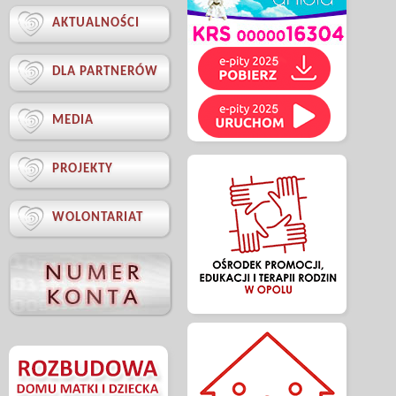

AKTUALNOŚCI

DLA PARTNERÓW

MEDIA

PROJEKTY

WOLONTARIAT