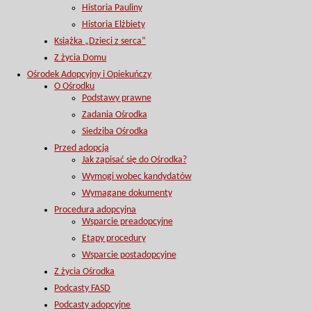
Historia Pauliny
Historia Elżbiety
Książka „Dzieci z serca”
Z życia Domu
Ośrodek Adopcyjny i Opiekuńczy
O Ośrodku
Podstawy prawne
Zadania Ośrodka
Siedziba Ośrodka
Przed adopcją
Jak zapisać się do Ośrodka?
Wymogi wobec kandydatów
Wymagane dokumenty
Procedura adopcyjna
Wsparcie preadopcyjne
Etapy procedury
Wsparcie postadopcyjne
Z życia Ośrodka
Podcasty FASD
Podcasty adopcyjne