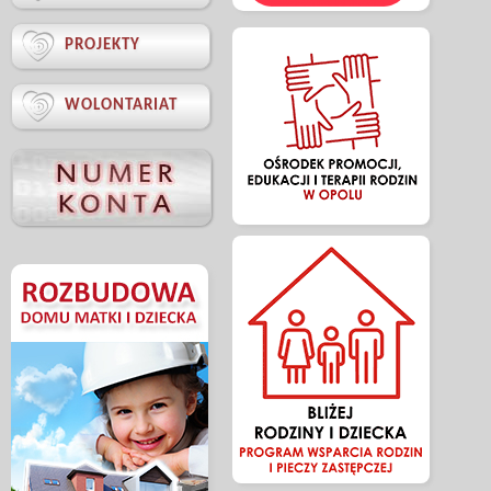

PROJEKTY

WOLONTARIAT