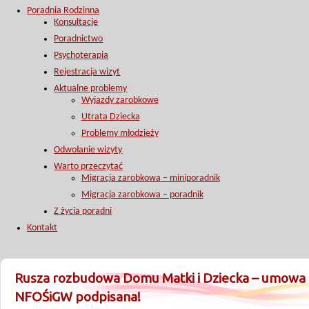
Poradnia Rodzinna
Konsultacje
Poradnictwo
Psychoterapia
Rejestracja wizyt
Aktualne problemy
Wyjazdy zarobkowe
Utrata Dziecka
Problemy młodzieży
Odwołanie wizyty
Warto przeczytać
Migracja zarobkowa – miniporadnik
Migracja zarobkowa – poradnik
Z życia poradni
Kontakt
Rusza rozbudowa Domu Matki i Dziecka – umowa 
NFOŚiGW podpisana!