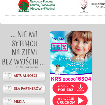
ks. Jan Twardowski

AKTUALNOŚCI

DLA PARTNERÓW

MEDIA