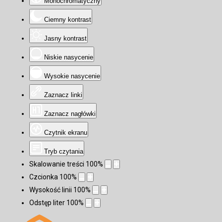
Monochromatyczny
Ciemny kontrast
Jasny kontrast
Niskie nasycenie
Wysokie nasycenie
Zaznacz linki
Zaznacz nagłówki
Czytnik ekranu
Tryb czytania
Skalowanie treści
100
%
Czcionka
100
%
Wysokość linii
100
%
Odstęp liter
100
%