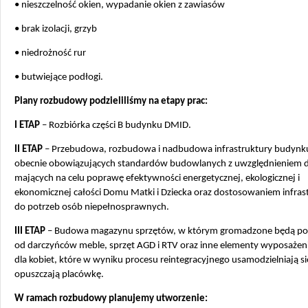
• nieszczelność okien, wypadanie okien z zawiasów
• brak izolacji, grzyb
• niedrożność rur
• butwiejące podłogi.
Plany rozbudowy podzieliliśmy na etapy prac:
I ETAP
– Rozbiórka części B budynku DMID.
II ETAP
– Przebudowa, rozbudowa i nadbudowa infrastruktury budynk
obecnie obowiązujących standardów budowlanych z uwzględnieniem d
mających na celu poprawę efektywności energetycznej, ekologicznej i
ekonomicznej całości Domu Matki i Dziecka oraz dostosowaniem infras
do potrzeb osób niepełnosprawnych.
III ETAP
– Budowa magazynu sprzętów, w którym gromadzone będą po
od darczyńców meble, sprzęt AGD i RTV oraz inne elementy wyposaże
dla kobiet, które w wyniku procesu reintegracyjnego usamodzielniają się
opuszczają placówkę.
W ramach rozbudowy planujemy utworzenie: