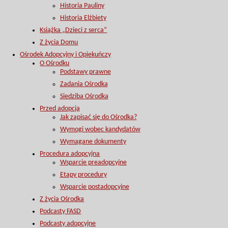
Historia Pauliny
Historia Elżbiety
Książka „Dzieci z serca”
Z życia Domu
Ośrodek Adopcyjny i Opiekuńczy
O Ośrodku
Podstawy prawne
Zadania Ośrodka
Siedziba Ośrodka
Przed adopcją
Jak zapisać się do Ośrodka?
Wymogi wobec kandydatów
Wymagane dokumenty
Procedura adopcyjna
Wsparcie preadopcyjne
Etapy procedury
Wsparcie postadopcyjne
Z życia Ośrodka
Podcasty FASD
Podcasty adopcyjne