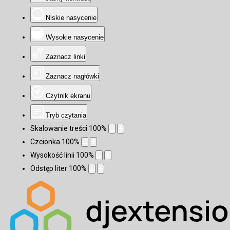
Niskie nasycenie
Wysokie nasycenie
Zaznacz linki
Zaznacz nagłówki
Czytnik ekranu
Tryb czytania
Skalowanie treści
100
%
Czcionka
100
%
Wysokość linii
100
%
Odstęp liter
100
%