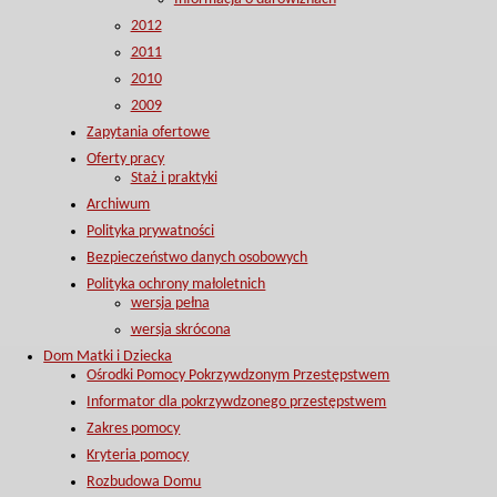
2012
2011
2010
2009
Zapytania ofertowe
Oferty pracy
Staż i praktyki
Archiwum
Polityka prywatności
Bezpieczeństwo danych osobowych
Polityka ochrony małoletnich
wersja pełna
wersja skrócona
Dom Matki i Dziecka
Ośrodki Pomocy Pokrzywdzonym Przestępstwem
Informator dla pokrzywdzonego przestępstwem
Zakres pomocy
Kryteria pomocy
Rozbudowa Domu