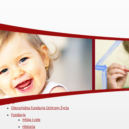
Menu ▼
Diecezjalna Fundacja Ochrony Życia
Fundacja
Misja i cele
Historia