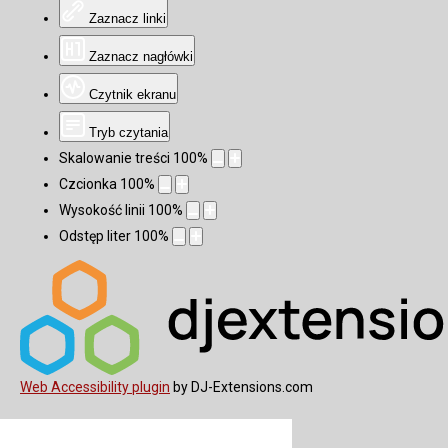
Zaznacz linki
Zaznacz nagłówki
Czytnik ekranu
Tryb czytania
Skalowanie treści
100
%
Czcionka
100
%
Wysokość linii
100
%
Odstęp liter
100
%
Web Accessibility plugin
by DJ-Extensions.com