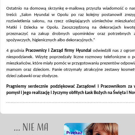
Ostatnio na domową skrzynkę e-mailową przyszła wiadomość o nas
treści: „Salon Hyundai w Opolu po raz kolejny postanowił zrez
rozświetlenia salonu, na rzecz oślepiających uśmiechów mieszka
Matki i Dziecka w Opolu. Zaoszczędzoną na dekoracjach kwot
przeznaczyć na zakup drobnych upominków oraz potrzebnych a
spożywczych, higienicznych albo dekoracyjnych.”
4 grudnia
Pracownicy i Zarząd firmy Hyundai
odwiedzili nas z ogrom
niespodzianek. Wizytę poprzedzały liczne rozmowy telefoniczne o p
mieszkańców, które miały pomóc w przygotowaniu prezentów odpowi
mamom oraz dzieciom. Panie otrzymały atrakcyjne zestawy kosmet
dzieci zabawki oraz słodycze.
Pragniemy serdecznie podziękować Zarządowi i Pracownikom za 
pomysł i jego realizację i życzymy obfitych Łask Bożych na Święta i N