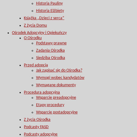
Historia Pauliny
Historia Elżbiety
Książka „Dzieci z serca”
Z życia Domu
Ośrodek Adopcyjny i Opiekuńczy
O Ośrodku
Podstawy prawne
Zadania Ośrodka
Siedziba Ośrodka
Przed adopcją
Jak zapisać się do Ośrodka?
Wymogi wobec kandydatów
Wymagane dokumenty
Procedura adopcyjna
Wsparcie preadopcyjne
Etapy procedury
Wsparcie postadopcyjne
Z życia Ośrodka
Podcasty FASD
Podcasty adopcyjne