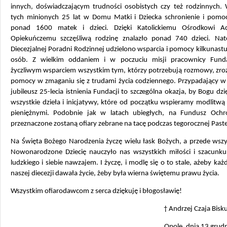
innych, doświadczającym trudności osobistych czy też rodzinnych. 
tych minionych 25 lat w Domu Matki i Dziecka schronienie i pomoc
ponad 1600 matek i dzieci. Dzięki Katolickiemu Ośrodkowi A
Opiekuńczemu szczęśliwą rodzinę znalazło ponad 740 dzieci. Na
Diecezjalnej Poradni Rodzinnej udzielono wsparcia i pomocy kilkunast
osób. Z wielkim oddaniem i w poczuciu misji pracownicy Funda
życzliwym wsparciem wszystkim tym, którzy potrzebują rozmowy, zroz
pomocy w zmaganiu się z trudami życia codziennego. Przypadający w
jubileusz 25-lecia istnienia Fundacji to szczególna okazja, by Bogu dz
wszystkie dzieła i inicjatywy, które od początku wspieramy modlitwą 
pieniężnymi. Podobnie jak w latach ubiegłych, na Fundusz Ochr
przeznaczone zostaną ofiary zebrane na tacę podczas tegorocznej Paste
Na Święta Bożego Narodzenia życzę wielu łask Bożych, a przede wszy
Nowonarodzone Dziecię nauczyło nas wszystkich miłości i szacunku 
ludzkiego i siebie nawzajem. I życzę, i modlę się o to stale, ażeby każ
naszej diecezji dawała życie, żeby była wierna świętemu prawu życia.
Wszystkim ofiarodawcom z serca dziękuję i błogosławię!
† Andrzej Czaja Bisk
Opole, dnia 13 grudn