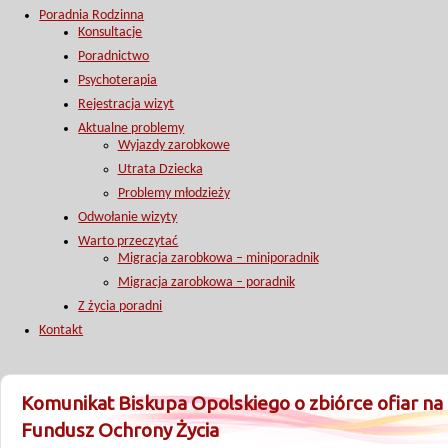
Poradnia Rodzinna
Konsultacje
Poradnictwo
Psychoterapia
Rejestracja wizyt
Aktualne problemy
Wyjazdy zarobkowe
Utrata Dziecka
Problemy młodzieży
Odwołanie wizyty
Warto przeczytać
Migracja zarobkowa – miniporadnik
Migracja zarobkowa – poradnik
Z życia poradni
Kontakt
Komunikat Biskupa Opolskiego o zbiórce ofiar na
Fundusz Ochrony Życia