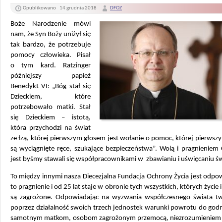
Opublikowano
14 grudnia 2018
DFOZ
Boże Narodzenie mówi
nam, że Syn Boży uniżył się
tak bardzo, że potrzebuje
pomocy człowieka. Pisał
o tym kard. Ratzinger
późniejszy papież
Benedykt VI: „Bóg stał się
Dzieckiem, które
potrzebowało matki. Stał
się Dzieckiem – istotą,
która przychodzi na świat
ze łzą, której pierwszym głosem jest wołanie o pomoc, której pierws
są wyciągnięte ręce, szukające bezpieczeństwa”. Wolą i pragnieniem
jest byśmy stawali się współpracownikami w zbawianiu i uświęcaniu św
To między innymi nasza Diecezjalna Fundacja Ochrony Życia jest odpo
to pragnienie i od 25 lat staje w obronie tych wszystkich, których życie 
są zagrożone. Odpowiadając na wyzwania współczesnego świata t
poprzez działalność swoich trzech jednostek warunki powrotu do god
samotnym matkom, osobom zagrożonym przemocą, niezrozumieniem 