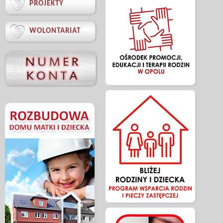

PROJEKTY

WOLONTARIAT