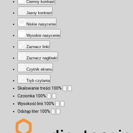
Ciemny kontrast
Jasny kontrast
Niskie nasycenie
Wysokie nasycenie
Zaznacz linki
Zaznacz nagłówki
Czytnik ekranu
Tryb czytania
Skalowanie treści
100
%
Czcionka
100
%
Wysokość linii
100
%
Odstęp liter
100
%