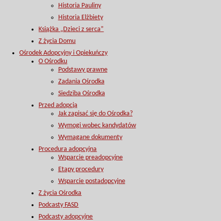
Historia Pauliny
Historia Elżbiety
Książka „Dzieci z serca”
Z życia Domu
Ośrodek Adopcyjny i Opiekuńczy
O Ośrodku
Podstawy prawne
Zadania Ośrodka
Siedziba Ośrodka
Przed adopcją
Jak zapisać się do Ośrodka?
Wymogi wobec kandydatów
Wymagane dokumenty
Procedura adopcyjna
Wsparcie preadopcyjne
Etapy procedury
Wsparcie postadopcyjne
Z życia Ośrodka
Podcasty FASD
Podcasty adopcyjne