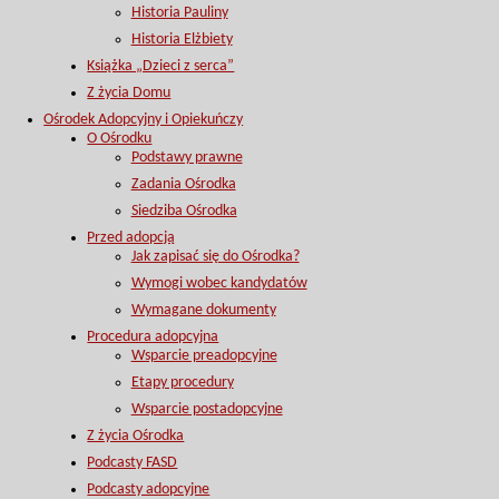
Historia Pauliny
Historia Elżbiety
Książka „Dzieci z serca”
Z życia Domu
Ośrodek Adopcyjny i Opiekuńczy
O Ośrodku
Podstawy prawne
Zadania Ośrodka
Siedziba Ośrodka
Przed adopcją
Jak zapisać się do Ośrodka?
Wymogi wobec kandydatów
Wymagane dokumenty
Procedura adopcyjna
Wsparcie preadopcyjne
Etapy procedury
Wsparcie postadopcyjne
Z życia Ośrodka
Podcasty FASD
Podcasty adopcyjne