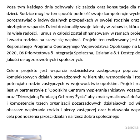
Poza tym każdego dnia odbywały się zajęcia oraz konsultacje dla r
dzieci. Rodzice mogli w ten sposób podnieść swoje kompetencje wyc
porozmawiać o indywidualnych przypadkach w swojej rodzinie oraz
niezbędne wsparcie. Dzieci doskonaliły swoje talenty w zabawie, która
im wiele radości. Turnus w całości został sfinansowany w ramach proje
i zwarta rodzina na szczyt się wspina”. Projekt ten realizowany jes
Regionalnego Programu Operacyjnego Województwa Opolskiego na l
2020, Oś Priorytetowa 8 Integracja Społeczna, Działanie 8.1 Dostęp d
jakości usług zdrowotnych i społecznych.
Celem projektu jest wsparcie rodzicielstwa zastępczego poprzez r
kompleksowych działań prowadzonych w kierunku wzmocnienia i roz
potencjału rodzin zastępczych w województwie opolskim. Projekt re
jest w partnerstwie z “Opolskim Centrum Wspierania Inicjatyw Pozar
oraz “Diecezjalną Fundacją Ochrony Życia” aby zmaksymalizować dośw
i kompetencje trzech organizacji pozarządowych działających od wi
obszarze wspierania rodzin i pieczy zastępczej oraz budowania wsp
celu podnoszenia jakości działań na rzecz dobra społecznego.
Sandra