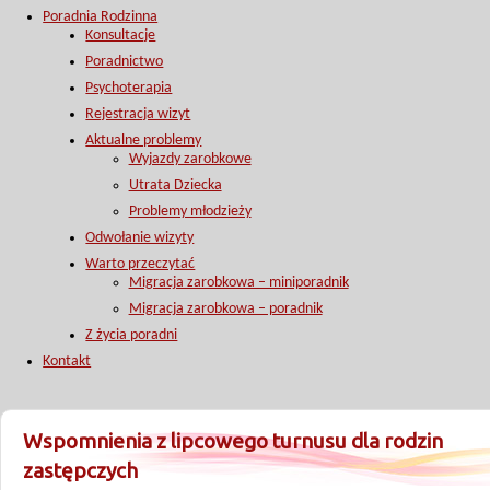
Poradnia Rodzinna
Konsultacje
Poradnictwo
Psychoterapia
Rejestracja wizyt
Aktualne problemy
Wyjazdy zarobkowe
Utrata Dziecka
Problemy młodzieży
Odwołanie wizyty
Warto przeczytać
Migracja zarobkowa – miniporadnik
Migracja zarobkowa – poradnik
Z życia poradni
Kontakt
Wspomnienia z lipcowego turnusu dla rodzin
zastępczych