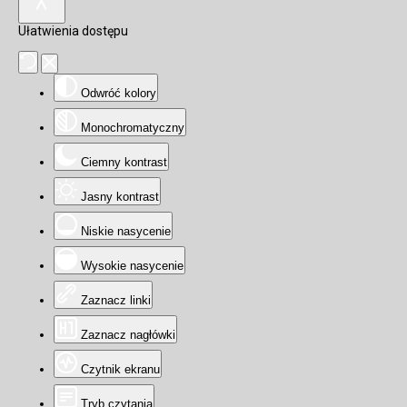
Ułatwienia dostępu
Odwróć kolory
Monochromatyczny
Ciemny kontrast
Jasny kontrast
Niskie nasycenie
Wysokie nasycenie
Zaznacz linki
Zaznacz nagłówki
Czytnik ekranu
Tryb czytania