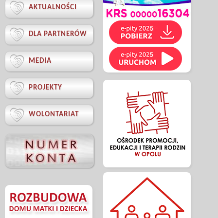

AKTUALNOŚCI

DLA PARTNERÓW

MEDIA

PROJEKTY

WOLONTARIAT