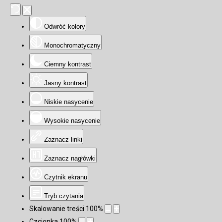
Odwróć kolory
Monochromatyczny
Ciemny kontrast
Jasny kontrast
Niskie nasycenie
Wysokie nasycenie
Zaznacz linki
Zaznacz nagłówki
Czytnik ekranu
Tryb czytania
Skalowanie treści
100
%
Czcionka
100
%