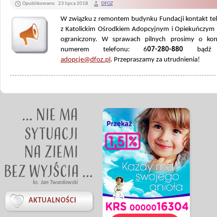
Opublikowano
23 lipca 2018
DFOZ
W związku z remontem budynku Fundacji kontakt tel
z Katolickim Ośrodkiem Adopcyjnym i Opiekuńczym
ograniczony. W sprawach pilnych prosimy o ko
numerem telefonu: 6
07-280-880
bądź e
adopcje@dfoz.pl
. Przepraszamy za utrudnienia!
ks. Jan Twardowski

AKTUALNOŚCI