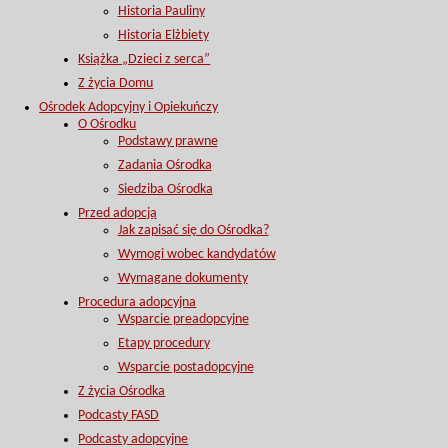
Historia Pauliny
Historia Elżbiety
Książka „Dzieci z serca”
Z życia Domu
Ośrodek Adopcyjny i Opiekuńczy
O Ośrodku
Podstawy prawne
Zadania Ośrodka
Siedziba Ośrodka
Przed adopcją
Jak zapisać się do Ośrodka?
Wymogi wobec kandydatów
Wymagane dokumenty
Procedura adopcyjna
Wsparcie preadopcyjne
Etapy procedury
Wsparcie postadopcyjne
Z życia Ośrodka
Podcasty FASD
Podcasty adopcyjne