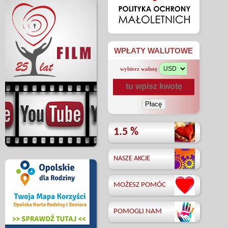
WPŁATY WALUTOWE
wybierz walutę
1.5 %
NASZE AKCJE
MOŻESZ POMÓC
POMOGLI NAM