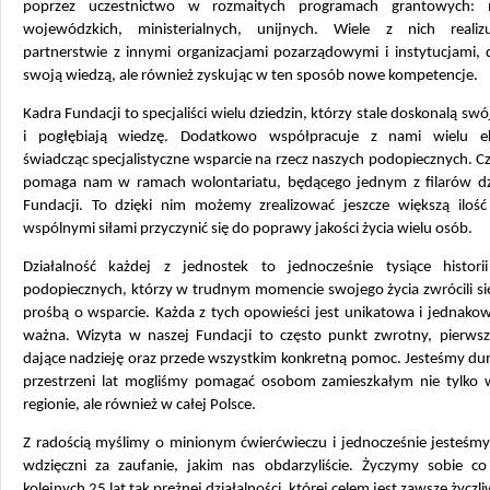
poprzez uczestnictwo w rozmaitych programach grantowych: m
wojewódzkich, ministerialnych, unijnych. Wiele z nich real
partnerstwie z innymi organizacjami pozarządowymi i instytucjami, d
swoją wiedzą, ale również zyskując w ten sposób nowe kompetencje.
Kadra Fundacji to specjaliści wielu dziedzin, którzy stale doskonalą swó
i pogłębiają wiedzę. Dodatkowo współpracuje z nami wielu e
świadcząc specjalistyczne wsparcie na rzecz naszych podopiecznych. Cz
pomaga nam w ramach wolontariatu, będącego jednym z filarów dzi
Fundacji. To dzięki nim możemy zrealizować jeszcze większą ilość 
wspólnymi siłami przyczynić się do poprawy jakości życia wielu osób.
Działalność każdej z jednostek to jednocześnie tysiące histori
podopiecznych, którzy w trudnym momencie swojego życia zwrócili si
prośbą o wsparcie. Każda z tych opowieści jest unikatowa i jednako
ważna. Wizyta w naszej Fundacji to często punkt zwrotny, pierwsz
dające nadzieję oraz przede wszystkim konkretną pomoc. Jesteśmy du
przestrzeni lat mogliśmy pomagać osobom zamieszkałym nie tylko
regionie, ale również w całej Polsce.
Z radością myślimy o minionym ćwierćwieczu i jednocześnie jesteśm
wdzięczni za zaufanie, jakim nas obdarzyliście. Życzymy sobie co
kolejnych 25 lat tak prężnej działalności, której celem jest zawsze życz