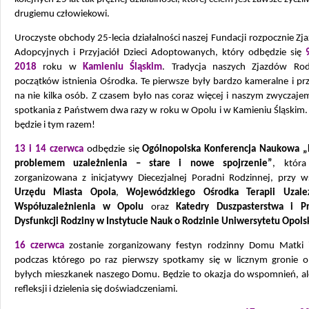
drugiemu człowiekowi.
Uroczyste obchody 25-lecia działalności naszej Fundacji rozpocznie Zj
Adopcyjnych i Przyjaciół Dzieci Adoptowanych, który odbędzie się
2018
roku w
Kamieniu Śląskim
. Tradycja naszych Zjazdów Rod
początków istnienia Ośrodka. Te pierwsze były bardzo kameralne i pr
na nie kilka osób. Z czasem było nas coraz więcej i naszym zwyczajem
spotkania z Państwem dwa razy w roku w Opolu i w Kamieniu Śląskim.
będzie i tym razem!
13 i 14 czerwca
odbędzie się
Ogólnopolska Konferencja Naukowa „
problemem uzależnienia – stare i nowe spojrzenie”
, która
zorganizowana z inicjatywy Diecezjalnej Poradni Rodzinnej, przy w
Urzędu Miasta Opola
,
Wojewódzkiego Ośrodka Terapii Uzależ
Współuzależnienia w Opolu
oraz
Katedry Duszpasterstwa i Pro
Dysfunkcji Rodziny w Instytucie Nauk o Rodzinie Uniwersytetu Opols
16 czerwca
zostanie zorganizowany festyn rodzinny Domu Matki i
podczas którego po raz pierwszy spotkamy się w licznym gronie o
byłych mieszkanek naszego Domu. Będzie to okazja do wspomnień, al
refleksji i dzielenia się doświadczeniami.