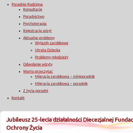
Poradnia Rodzinna
Konsultacje
Poradnictwo
Psychoterapia
Rejestracja wizyt
Aktualne problemy
Wyjazdy zarobkowe
Utrata Dziecka
Problemy młodzieży
Odwołanie wizyty
Warto przeczytać
Migracja zarobkowa – miniporadnik
Migracja zarobkowa – poradnik
Z życia poradni
Kontakt
Jubileusz 25-lecia działalności Diecezjalnej Fundac
Ochrony Życia