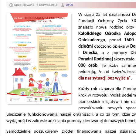
Opublikowano
4 czerwca 2018
DFOZ
W ciągu 25 lat działalności Di
Fundacji Ochrony Życia
73
znalazło nową rodzinę przy
Katolickiego Ośrodka Adopc
Opiekuńczego
, ponad
1600
dziećmi
otoczono opieką w
Do
i Dziecka
, a z pomocy
Di
Poradni Rodzinnej
skorzystał
000 osób
. Te liczby są imp
pokazują, że od ćwierćwiecz
dla nas sytuacji bez wyjścia”
.
Każdy rok oznacza dla Fundacj
krok w rozwoju. Wciąż podejm
pionierskich inicjatyw i nie 
poszukiwaniu nowych spo
ulepszenie funkcjonowania naszej organizacji, a co za tym idzie zw
wydajności w zakresie udzielania pomocy kierowanej do naszych benef
Samodzielnie poszukujemy źródeł finansowania naszej działalno