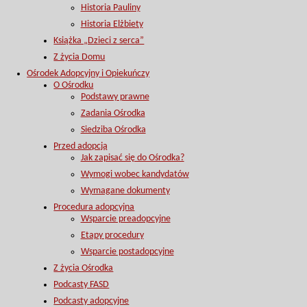
Historia Pauliny
Historia Elżbiety
Książka „Dzieci z serca”
Z życia Domu
Ośrodek Adopcyjny i Opiekuńczy
O Ośrodku
Podstawy prawne
Zadania Ośrodka
Siedziba Ośrodka
Przed adopcją
Jak zapisać się do Ośrodka?
Wymogi wobec kandydatów
Wymagane dokumenty
Procedura adopcyjna
Wsparcie preadopcyjne
Etapy procedury
Wsparcie postadopcyjne
Z życia Ośrodka
Podcasty FASD
Podcasty adopcyjne