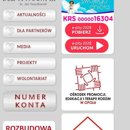
ks. Jan Twardowski

AKTUALNOŚCI

DLA PARTNERÓW

MEDIA

PROJEKTY

WOLONTARIAT