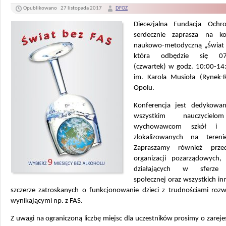
Opublikowano
27 listopada 2017
DFOZ
Diecezjalna Fundacja Ochr
serdecznie zaprasza na ko
naukowo-metodyczną „Świat 
która odbędzie się 07.
(czwartek) w godz. 10:00-14:
im. Karola Musioła (Rynek-
Opolu.
Konferencja jest dedykowa
wszystkim nauczyciel
wychowawcom szkół i p
zlokalizowanych na tereni
Zapraszamy również przeds
organizacji pozarządowych, i
działających w sferze
społecznej oraz wszystkich i
szczerze zatroskanych o funkcjonowanie dzieci z trudnościami roz
wynikającymi np. z FAS.
Z uwagi na ograniczoną liczbę miejsc dla uczestników prosimy o zarej