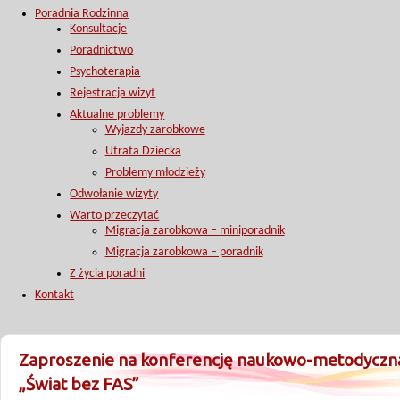
Poradnia Rodzinna
Konsultacje
Poradnictwo
Psychoterapia
Rejestracja wizyt
Aktualne problemy
Wyjazdy zarobkowe
Utrata Dziecka
Problemy młodzieży
Odwołanie wizyty
Warto przeczytać
Migracja zarobkowa – miniporadnik
Migracja zarobkowa – poradnik
Z życia poradni
Kontakt
Zaproszenie na konferencję naukowo-metodyczn
„Świat bez FAS”