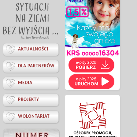
ks. Jan Twardowski

AKTUALNOŚCI

DLA PARTNERÓW

MEDIA

PROJEKTY

WOLONTARIAT