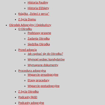
Historia Pauliny
Historia Elżbiety
Książka „Dzieci z serca”
Z życia Domu
Ośrodek Adopcyjny i Opiekuńczy
O Ośrodku
Podstawy prawne
Zadania Ośrodka
Siedziba Ośrodka
Przed adopcją
Jak zapisać się do Ośrodka?
Wymogi wobec kandydatów
Wymagane dokumenty
Procedura adopcyjna
Wsparcie preadopcyjne
Etapy procedury
Wsparcie postadopcyjne
Z życia Ośrodka
Podcasty FASD
Podcasty adopcyjne