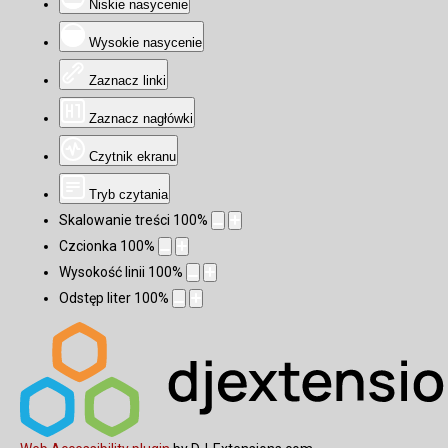
Niskie nasycenie
Wysokie nasycenie
Zaznacz linki
Zaznacz nagłówki
Czytnik ekranu
Tryb czytania
Skalowanie treści
100
%
Czcionka
100
%
Wysokość linii
100
%
Odstęp liter
100
%