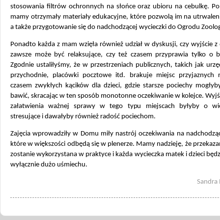
stosowania filtrów ochronnych na słońce oraz ubioru na cebulkę. Po
mamy otrzymały materiały edukacyjne, które pozwolą im na utrwaleni
a także przygotowanie się do nadchodzącej wycieczki do Ogrodu Zoolo
Ponadto każda z mam wzięła również udział w dyskusji, czy wyjście z
zawsze może być relaksujące, czy też czasem przyprawia tylko o b
Zgodnie ustaliłyśmy, że w przestrzeniach publicznych, takich jak urzę
przychodnie, placówki pocztowe itd. brakuje miejsc przyjaznych 
czasem zwykłych kącików dla dzieci, gdzie starsze pociechy mogłyby
bawić, skracając w ten sposób monotonne oczekiwanie w kolejce. Wyjś
załatwienia ważnej sprawy w tego typu miejscach byłyby o wi
stresujące i dawałyby również radość pociechom.
Zajęcia wprowadziły w Domu miły nastrój oczekiwania na nadchodzące
które w większości odbędą się w plenerze. Mamy nadzieję, że przekaz
zostanie wykorzystana w praktyce i każda wycieczka matek i dzieci będ
wyłącznie dużo uśmiechu.
Sandra