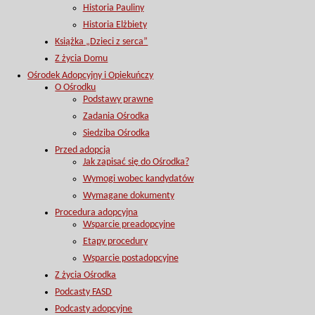
Historia Pauliny
Historia Elżbiety
Książka „Dzieci z serca”
Z życia Domu
Ośrodek Adopcyjny i Opiekuńczy
O Ośrodku
Podstawy prawne
Zadania Ośrodka
Siedziba Ośrodka
Przed adopcją
Jak zapisać się do Ośrodka?
Wymogi wobec kandydatów
Wymagane dokumenty
Procedura adopcyjna
Wsparcie preadopcyjne
Etapy procedury
Wsparcie postadopcyjne
Z życia Ośrodka
Podcasty FASD
Podcasty adopcyjne