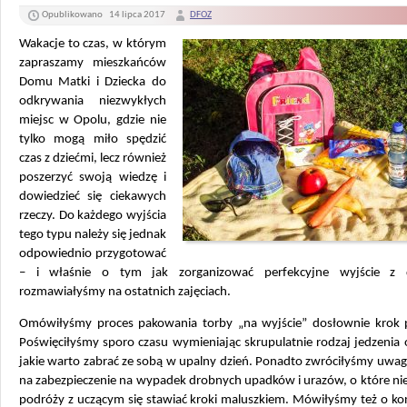
Opublikowano
14 lipca 2017
DFOZ
Wakacje to czas, w którym
zapraszamy mieszkańców
Domu Matki i Dziecka do
odkrywania niezwykłych
miejsc w Opolu, gdzie nie
tylko mogą miło spędzić
czas z dziećmi, lecz również
poszerzyć swoją wiedzę i
dowiedzieć się ciekawych
rzeczy. Do każdego wyjścia
tego typu należy się jednak
odpowiednio przygotować
– i właśnie o tym jak zorganizować perfekcyjne wyjście z d
rozmawiałyśmy na ostatnich zajęciach.
Omówiłyśmy proces pakowania torby „na wyjście” dosłownie krok 
Poświęciłyśmy sporo czasu wymieniając skrupulatnie rodzaj jedzenia o
jakie warto zabrać ze sobą w upalny dzień. Ponadto zwróciłyśmy uwa
na zabezpieczenie na wypadek drobnych upadków i urazów, o które ni
podróży z uczącym się stawiać kroki maluszkiem. Mówiłyśmy też o ko