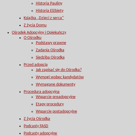
Historia Pauliny
Historia Elżbiety
Książka „Dzieci z serca”
Z życia Domu
Ośrodek Adopcyjny i Opiekuńczy
O Ośrodku
Podstawy prawne
Zadania Ośrodka
Siedziba Ośrodka
Przed adopcją
Jak zapisać się do Ośrodka?
Wymogi wobec kandydatów
Wymagane dokumenty
Procedura adopcyjna
Wsparcie preadopcyjne
Etapy procedury
Wsparcie postadopcyjne
Z życia Ośrodka
Podcasty FASD
Podcasty adopcyjne