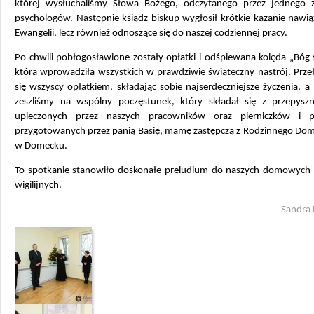
której wysłuchaliśmy Słowa Bożego, odczytanego przez jednego 
psychologów. Następnie ksiądz biskup wygłosił krótkie kazanie nawi
Ewangelii, lecz również odnoszące się do naszej codziennej pracy.
Po chwili pobłogosławione zostały opłatki i odśpiewana kolęda „Bóg s
która wprowadziła wszystkich w prawdziwie świąteczny nastrój. Prze
się wszyscy opłatkiem, składając sobie najserdeczniejsze życzenia, a
zeszliśmy na wspólny poczęstunek, który składał się z przepyszn
upieczonych przez naszych pracowników oraz pierniczków i p
przygotowanych przez panią Basię, mamę zastępczą z Rodzinnego Dom
w Domecku.
To spotkanie stanowiło doskonałe preludium do naszych domowych 
wigilijnych.
Sandra