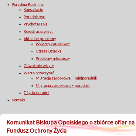
Poradnia Rodzinna
Konsultacje
Poradnictwo
Psychoterapia
Rejestracja wizyt
Aktualne problemy
Wyjazdy zarobkowe
Utrata Dziecka
Problemy młodzieży
Odwołanie wizyty
Warto przeczytać
Migracja zarobkowa – miniporadnik
Migracja zarobkowa – poradnik
Z życia poradni
Kontakt
Komunikat Biskupa Opolskiego o zbiórce ofiar na
Fundusz Ochrony Życia