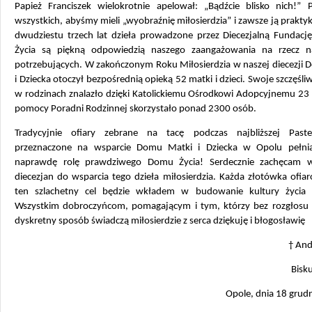
Papież Franciszek wielokrotnie apelował: „Bądźcie blisko nich!” P
wszystkich, abyśmy mieli „wyobraźnię miłosierdzia” i zawsze ją prakty
dwudziestu trzech lat dzieła prowadzone przez Diecezjalną Fundacj
Życia są piękną odpowiedzią naszego zaangażowania na rzecz na
potrzebujących. W zakończonym Roku Miłosierdzia w naszej diecezji 
i Dziecka otoczył bezpośrednią opieką 52 matki i dzieci. Swoje szczęśli
w rodzinach znalazło dzięki Katolickiemu Ośrodkowi Adopcyjnemu 23 d
pomocy Poradni Rodzinnej skorzystało ponad 2300 osób.
Tradycyjnie ofiary zebrane na tacę podczas najbliższej Past
przeznaczone na wsparcie Domu Matki i Dziecka w Opolu pełni
naprawdę rolę prawdziwego Domu Życia! Serdecznie zachęcam w
diecezjan do wsparcia tego dzieła miłosierdzia. Każda złotówka ofi
ten szlachetny cel będzie wkładem w budowanie kultury życia i
Wszystkim dobroczyńcom, pomagającym i tym, którzy bez rozgłosu
dyskretny sposób świadczą miłosierdzie z serca dziękuję i błogosławię
† And
Bisk
Opole, dnia 18 grudn