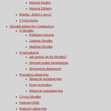
Historia Pauliny
Historia Elżbiety
Książka „Dzieci z serca”
Z życia Domu
Ośrodek Adopcyjny i Opiekuńczy
O Ośrodku
Podstawy prawne
Zadania Ośrodka
Siedziba Ośrodka
Przed adopcją
Jak zapisać się do Ośrodka?
Wymogi wobec kandydatów
Wymagane dokumenty
Procedura adopcyjna
Wsparcie preadopcyjne
Etapy procedury
Wsparcie postadopcyjne
Z życia Ośrodka
Podcasty FASD
Podcasty adopcyjne