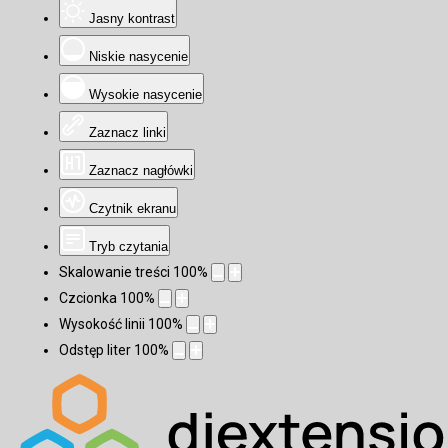
Jasny kontrast
Niskie nasycenie
Wysokie nasycenie
Zaznacz linki
Zaznacz nagłówki
Czytnik ekranu
Tryb czytania
Skalowanie treści
100
%
Czcionka
100
%
Wysokość linii
100
%
Odstęp liter
100
%