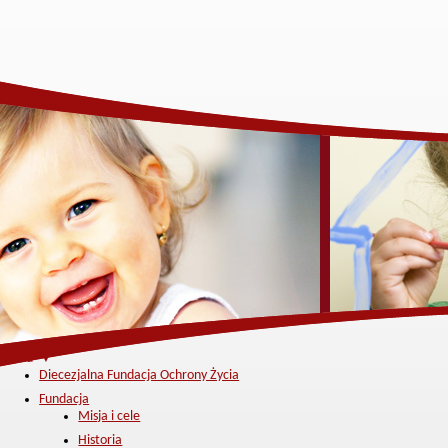
Menu ▼
Diecezjalna Fundacja Ochrony Życia
Fundacja
Misja i cele
Historia