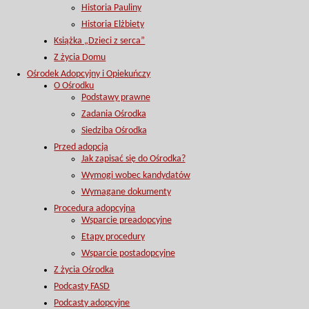
Historia Pauliny
Historia Elżbiety
Książka „Dzieci z serca”
Z życia Domu
Ośrodek Adopcyjny i Opiekuńczy
O Ośrodku
Podstawy prawne
Zadania Ośrodka
Siedziba Ośrodka
Przed adopcją
Jak zapisać się do Ośrodka?
Wymogi wobec kandydatów
Wymagane dokumenty
Procedura adopcyjna
Wsparcie preadopcyjne
Etapy procedury
Wsparcie postadopcyjne
Z życia Ośrodka
Podcasty FASD
Podcasty adopcyjne