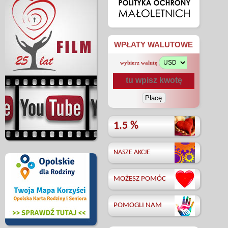
WPŁATY WALUTOWE
wybierz walutę
1.5 %
NASZE AKCJE
MOŻESZ POMÓC
POMOGLI NAM