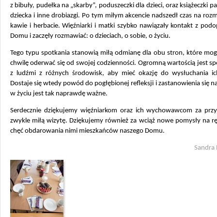
z bibuły, pudełka na „skarby”, poduszeczki dla dzieci, oraz książeczki pa
dziecka i inne drobiazgi. Po tym miłym akcencie nadszedł czas na ro
kawie i herbacie. Więźniarki i matki szybko nawiązały kontakt z pod
Domu i zaczęły rozmawiać: o dzieciach, o sobie, o życiu.
Tego typu spotkania stanowią miłą odmianę dla obu stron, które mog
chwilę oderwać się od swojej codzienności. Ogromną wartością jest sp
z ludźmi z różnych środowisk, aby mieć okazję do wysłuchania ich 
Dostaje się wtedy powód do pogłębionej refleksji i zastanowienia się n
w życiu jest tak naprawdę ważne.
Serdecznie dziękujemy więźniarkom oraz ich wychowawcom za przyj
zwykle miłą wizytę. Dziękujemy również za wciąż nowe pomysły na rę
chęć obdarowania nimi mieszkańców naszego Domu.
Sandra