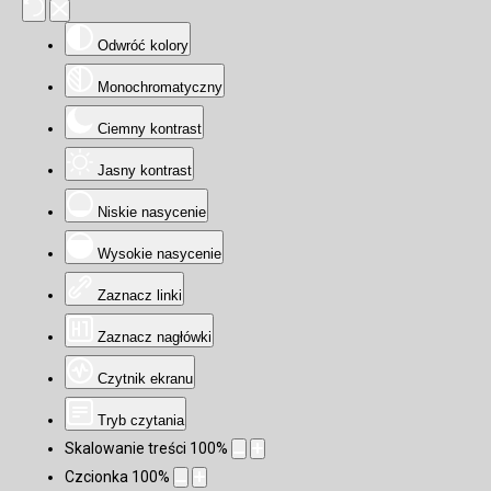
Odwróć kolory
Monochromatyczny
Ciemny kontrast
Jasny kontrast
Niskie nasycenie
Wysokie nasycenie
Zaznacz linki
Zaznacz nagłówki
Czytnik ekranu
Tryb czytania
Skalowanie treści
100
%
Czcionka
100
%