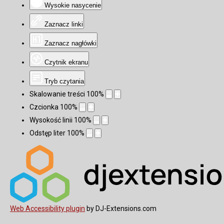
Wysokie nasycenie
Zaznacz linki
Zaznacz nagłówki
Czytnik ekranu
Tryb czytania
Skalowanie treści
100
%
Czcionka
100
%
Wysokość linii
100
%
Odstęp liter
100
%
Web Accessibility plugin
by DJ-Extensions.com