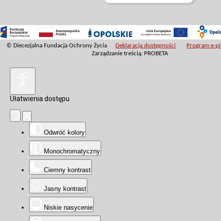
© Diecezjalna Fundacja Ochrony Życia
Deklaracja dostępności
Program e-pit
Zarządzanie treścią: PROBETA
Ułatwienia dostępu
Odwróć kolory
Monochromatyczny
Ciemny kontrast
Jasny kontrast
Niskie nasycenie