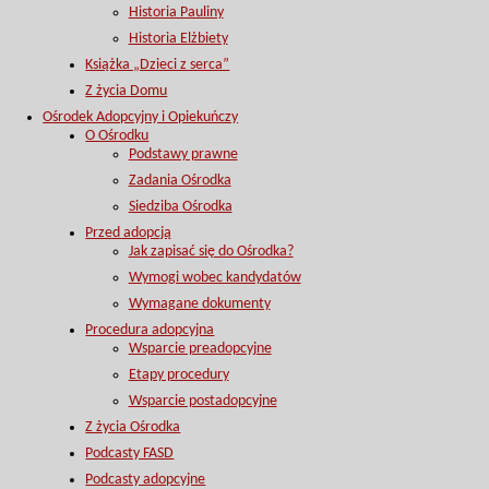
Historia Pauliny
Historia Elżbiety
Książka „Dzieci z serca”
Z życia Domu
Ośrodek Adopcyjny i Opiekuńczy
O Ośrodku
Podstawy prawne
Zadania Ośrodka
Siedziba Ośrodka
Przed adopcją
Jak zapisać się do Ośrodka?
Wymogi wobec kandydatów
Wymagane dokumenty
Procedura adopcyjna
Wsparcie preadopcyjne
Etapy procedury
Wsparcie postadopcyjne
Z życia Ośrodka
Podcasty FASD
Podcasty adopcyjne