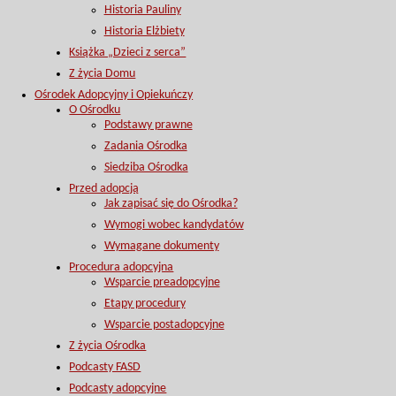
Historia Pauliny
Historia Elżbiety
Książka „Dzieci z serca”
Z życia Domu
Ośrodek Adopcyjny i Opiekuńczy
O Ośrodku
Podstawy prawne
Zadania Ośrodka
Siedziba Ośrodka
Przed adopcją
Jak zapisać się do Ośrodka?
Wymogi wobec kandydatów
Wymagane dokumenty
Procedura adopcyjna
Wsparcie preadopcyjne
Etapy procedury
Wsparcie postadopcyjne
Z życia Ośrodka
Podcasty FASD
Podcasty adopcyjne