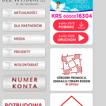
ks. Jan Twardowski

AKTUALNOŚCI

DLA PARTNERÓW

MEDIA

PROJEKTY

WOLONTARIAT