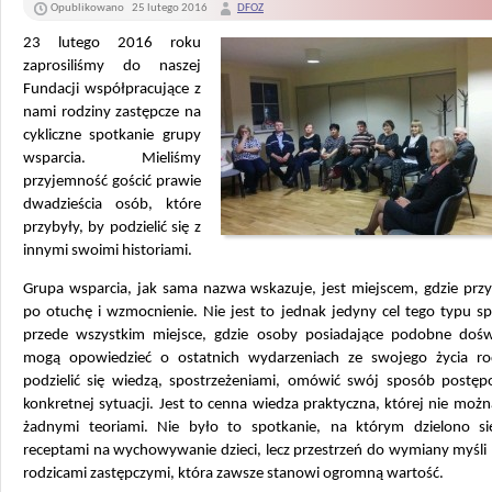
Opublikowano
25 lutego 2016
DFOZ
23 lutego 2016 roku
zaprosiliśmy do naszej
Fundacji współpracujące z
nami rodziny zastępcze na
cykliczne spotkanie grupy
wsparcia. Mieliśmy
przyjemność gościć prawie
dwadzieścia osób, które
przybyły, by podzielić się z
innymi swoimi historiami.
Grupa wsparcia, jak sama nazwa wskazuje, jest miejscem, gdzie prz
po otuchę i wzmocnienie.
Nie jest to jednak jedyny cel tego typu s
przede wszystkim miejsce, gdzie osoby posiadające podobne dośw
mogą opowiedzieć o ostatnich wydarzeniach ze swojego życia ro
podzielić się wiedzą, spostrzeżeniami, omówić swój sposób postę
konkretnej sytuacji. Jest to cenna wiedza praktyczna, której nie możn
żadnymi teoriami. Nie było to spotkanie, na którym dzielono si
receptami na wychowywanie dzieci, lecz przestrzeń do wymiany myśli
rodzicami zastępczymi, która zawsze stanowi ogromną wartość.