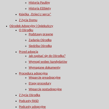
Historia Pauliny
Historia Elżbiety
Książka „Dzieci z serca”
Z życia Domu
Ośrodek Adopcyjny i Opiekuńczy
O Ośrodku
Podstawy prawne
Zadania Ośrodka
Siedziba Ośrodka
Przed adopcją
Jak zapisać się do Ośrodka?
Wymogi wobec kandydatów
Wymagane dokumenty
Procedura adopcyjna
Wsparcie preadopcyjne
Etapy procedury
Wsparcie postadopcyjne
Z życia Ośrodka
Podcasty FASD
Podcasty adopcyjne