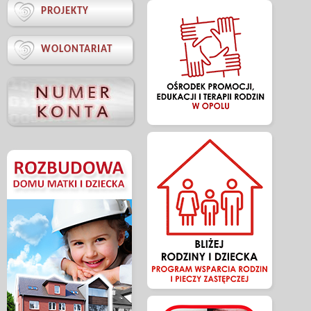

PROJEKTY

WOLONTARIAT