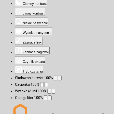
Ciemny kontrast
Jasny kontrast
Niskie nasycenie
Wysokie nasycenie
Zaznacz linki
Zaznacz nagłówki
Czytnik ekranu
Tryb czytania
Skalowanie treści
100
%
Czcionka
100
%
Wysokość linii
100
%
Odstęp liter
100
%