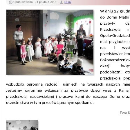
Opublikowano
31 grudnia 2015
DFOZ
W dniu 22 grudn
do Domu Matki 
przybyły d
Przedszkola 
Opolu-Grudzica
mali przyjaciele 
nas i wyst
przedstawieniem
Bożonarodzen
okazji świ
podopieczni ot
przedszkola pre
wzbudziło ogromną radość i uśmiech na twarzach naszych mie
Jesteśmy ogromnie wdzięczni za przybycie dzieci wraz z Panią
przedszkola, nauczycielami i pracownikami do naszego Domu ora
uczestnictwo w tym przedświątecznym spotkaniu.
Ewa 