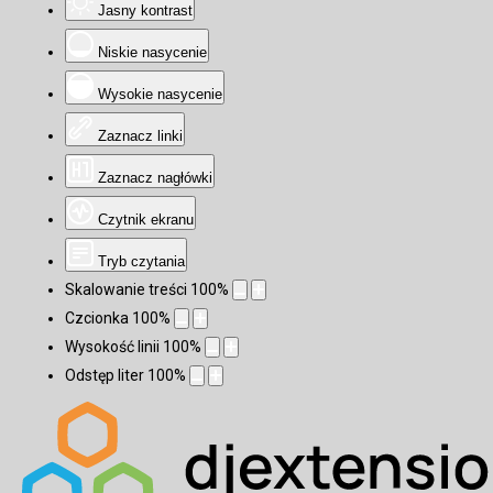
Jasny kontrast
Niskie nasycenie
Wysokie nasycenie
Zaznacz linki
Zaznacz nagłówki
Czytnik ekranu
Tryb czytania
Skalowanie treści
100
%
Czcionka
100
%
Wysokość linii
100
%
Odstęp liter
100
%