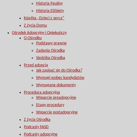
Historia Pauliny
Historia Elżbiety
Książka „Dzieci z serca”
Z życia Domu
Ośrodek Adopcyjny i Opiekuńczy
O Ośrodku
Podstawy prawne
Zadania Ośrodka
Siedziba Ośrodka
Przed adopcją
Jak zapisać się do Ośrodka?
Wymogi wobec kandydatów
Wymagane dokumenty
Procedura adopcyjna
Wsparcie preadopcyjne
Etapy procedury
Wsparcie postadopcyjne
Z życia Ośrodka
Podcasty FASD
Podcasty adopcyjne