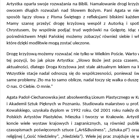
Artystka oparła swoje rozważania na Biblii. Namalowanie drogi krzy
owocem długich rozważań nad Słowem Bożym. Pani Agata w nie
sposób łączy słowa z Pisma Świętego z refleksjami bliskimi każde
Mamy szansę przeżyć drogę krzyżową wespół z Autorką i spot
Chrystusem, by wspólnie podjąć trud wędrówki na Golgotę. Idąc 
pośrednictwem Męki Pańskiej możemy zobaczyć również siebie i wła
które dzięki modlitwie mogą zostać uleczone.
Drogę krzyżową możemy rozważać nie tylko w Wielkim Poście. Warto 
tej pozycji, bo jak pisze Artystka: „Słowo Boże jest poza czasem, 
aktualności, dlatego Droga Krzyżowa jest stale aktualnym lekiem na l
Wszystkie stacje nadal odnoszą się do współczesności, ponieważ św
same problemy. Zło ma to samo oblicze, nadal toczy się walka o duszę
O nas. O Ciebie. O mnie.”
Agata Padoł-Ciechanowska jest absolwentką Liceum Plastycznego w K
i Akademii Sztuk Pięknych w Poznaniu. Studiowała malarstwo u prof.
Kowalskiego, uzyskała dyplom w 1992 roku. Od 2001 roku należy d
Polskich Artystów Plastyków. Mieszka i tworzy w Krakowie. Artys
koncie wiele wystaw krajowych i zagranicznych, są również publ
czasopismach poświęconych sztuce („Art&Business”, „Sztuka.pl”) ora
religijnej („Gość Niedzielny”, „Niedziela”). Wiele jej prac znajduje się 