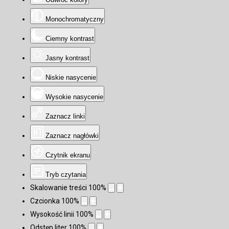
Monochromatyczny
Ciemny kontrast
Jasny kontrast
Niskie nasycenie
Wysokie nasycenie
Zaznacz linki
Zaznacz nagłówki
Czytnik ekranu
Tryb czytania
Skalowanie treści
100
%
Czcionka
100
%
Wysokość linii
100
%
Odstęp liter
100
%