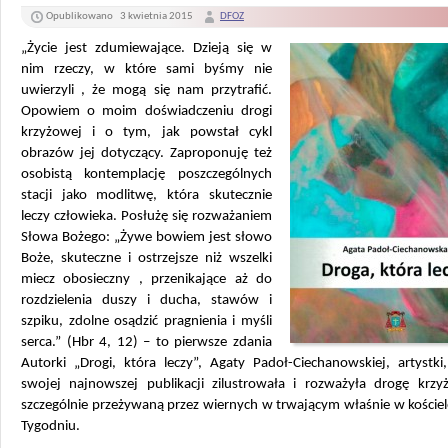
Opublikowano
3 kwietnia 2015
DFOZ
„Życie jest zdumiewające. Dzieją się w
nim rzeczy, w które sami byśmy nie
uwierzyli , że mogą się nam przytrafić.
Opowiem o moim doświadczeniu drogi
krzyżowej i o tym, jak powstał cykl
obrazów jej dotyczący. Zaproponuję też
osobistą kontemplację poszczególnych
stacji jako modlitwę, która skutecznie
leczy człowieka. Posłużę się rozważaniem
Słowa Bożego: „Żywe bowiem jest słowo
Boże, skuteczne i ostrzejsze niż wszelki
miecz obosieczny , przenikające aż do
rozdzielenia duszy i ducha, stawów i
szpiku, zdolne osądzić pragnienia i myśli
serca.” (Hbr 4, 12) – to pierwsze zdania
Autorki „Drogi, która leczy”, Agaty Padoł-Ciechanowskiej, artystki
swojej najnowszej publikacji zilustrowała i rozważyła drogę krzy
szczególnie przeżywaną przez wiernych w trwającym właśnie w koście
Tygodniu.