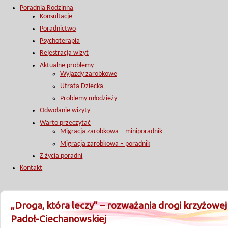
Poradnia Rodzinna
Konsultacje
Poradnictwo
Psychoterapia
Rejestracja wizyt
Aktualne problemy
Wyjazdy zarobkowe
Utrata Dziecka
Problemy młodzieży
Odwołanie wizyty
Warto przeczytać
Migracja zarobkowa – miniporadnik
Migracja zarobkowa – poradnik
Z życia poradni
Kontakt
„Droga, która leczy” – rozważania drogi krzyżowej
Padoł-Ciechanowskiej