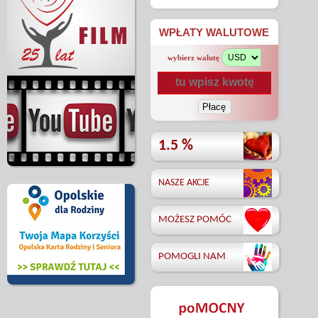
WPŁATY WALUTOWE
wybierz walutę
1.5 %
NASZE AKCJE
MOŻESZ POMÓC
POMOGLI NAM