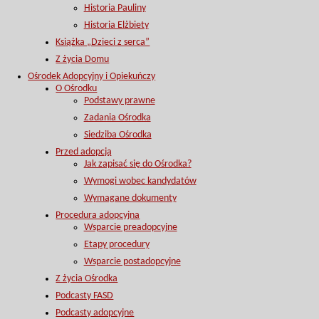
Historia Pauliny
Historia Elżbiety
Książka „Dzieci z serca”
Z życia Domu
Ośrodek Adopcyjny i Opiekuńczy
O Ośrodku
Podstawy prawne
Zadania Ośrodka
Siedziba Ośrodka
Przed adopcją
Jak zapisać się do Ośrodka?
Wymogi wobec kandydatów
Wymagane dokumenty
Procedura adopcyjna
Wsparcie preadopcyjne
Etapy procedury
Wsparcie postadopcyjne
Z życia Ośrodka
Podcasty FASD
Podcasty adopcyjne