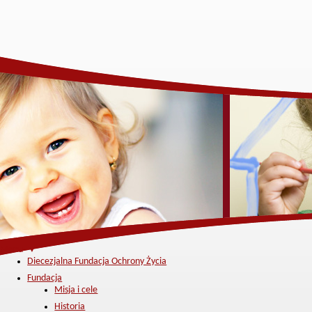
Menu ▼
Diecezjalna Fundacja Ochrony Życia
Fundacja
Misja i cele
Historia