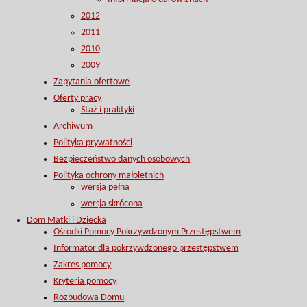
2012
2011
2010
2009
Zapytania ofertowe
Oferty pracy
Staż i praktyki
Archiwum
Polityka prywatności
Bezpieczeństwo danych osobowych
Polityka ochrony małoletnich
wersja pełna
wersja skrócona
Dom Matki i Dziecka
Ośrodki Pomocy Pokrzywdzonym Przestępstwem
Informator dla pokrzywdzonego przestępstwem
Zakres pomocy
Kryteria pomocy
Rozbudowa Domu