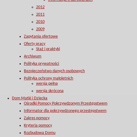
2012
2011
2010
2009
Zapytania ofertowe
Oferty pracy
Staż i praktyki
Archiwum
Polityka prywatności
Bezpieczeństwo danych osobowych
Polityka ochrony małoletnich
wersja pełna
wersja skrócona
Dom Matki i Dziecka
Ośrodki Pomocy Pokrzywdzonym Przestępstwem
Informator dla pokrzywdzonego przestępstwem
Zakres pomocy
Kryteria pomocy
Rozbudowa Domu