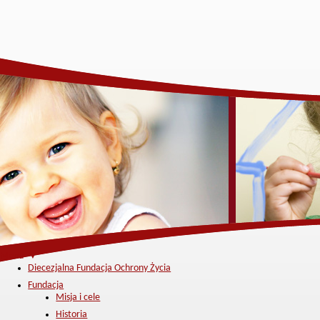
Menu ▼
Diecezjalna Fundacja Ochrony Życia
Fundacja
Misja i cele
Historia