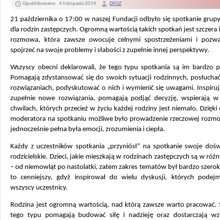
Opublikowano
4 listopada 2014
DFOZ
21 października o 17:00 w naszej Fundacji odbyło się spotkanie grup
dla rodzin zastępczych. Ogromną wartością takich spotkań jest szczera 
rozmowa, która zawsze owocuje celnymi spostrzeżeniami i pozwa
spojrzeć na swoje problemy i słabości z zupełnie innej perspektywy.
Wszyscy obecni deklarowali, że tego typu spotkania są im bardzo p
Pomagają zdystansować się do swoich sytuacji rodzinnych, posłuchać
rozwiązaniach, podyskutować o nich i wymienić się uwagami. Inspiru
zupełnie nowe rozwiązania, pomagają podjąć decyzję, wspierają w
chwilach, których przecież w życiu każdej rodziny jest niemało. Dzięki
moderatora na spotkaniu możliwe było prowadzenie rzeczowej rozmo
jednocześnie pełna była emocji, zrozumienia i ciepła.
Każdy z uczestników spotkania „przyniósł” na spotkanie swoje dośw
rodzicielskie. Dzieci, jakie mieszkają w rodzinach zastępczych są w ró
– od niemowląt po nastolatki, zatem zakres tematów był bardzo szeroki
to cenniejszy, gdyż inspirował do wielu dyskusji, których podejm
wszyscy uczestnicy.
Rodzina jest ogromną wartością, nad którą zawsze warto pracować. 
tego typu pomagają budować siłę i nadzieję oraz dostarczają w