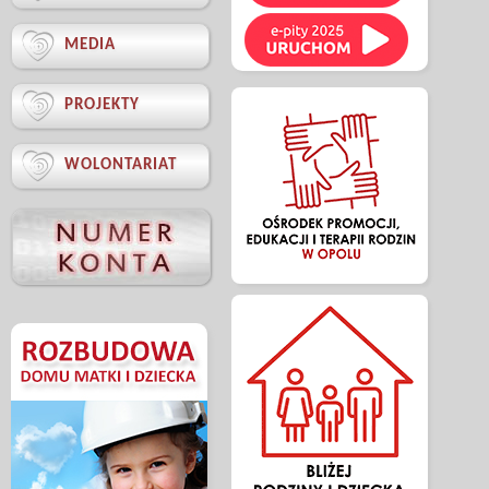

MEDIA

PROJEKTY

WOLONTARIAT