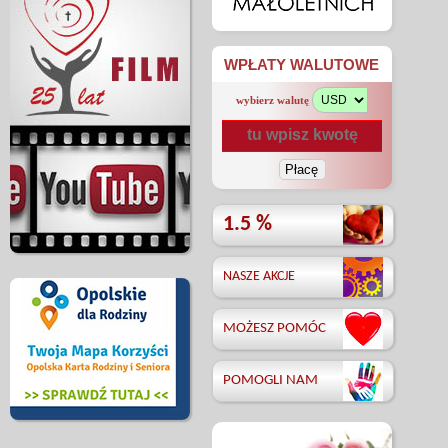
WPŁATY WALUTOWE
wybierz walutę
1.5 %
NASZE AKCJE
MOŻESZ POMÓC
POMOGLI NAM