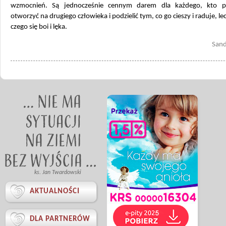
wzmocnień. Są jednocześnie cennym darem dla każdego, kto po
otworzyć na drugiego człowieka i podzielić tym, co go cieszy i raduje, le
czego się boi i lęka.
Sand
ks. Jan Twardowski

AKTUALNOŚCI

DLA PARTNERÓW