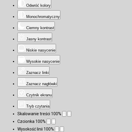
Odwróć kolory
Monochromatyczny
Ciemny kontrast
Jasny kontrast
Niskie nasycenie
Wysokie nasycenie
Zaznacz linki
Zaznacz nagłówki
Czytnik ekranu
Tryb czytania
Skalowanie treści
100
%
Czcionka
100
%
Wysokość linii
100
%