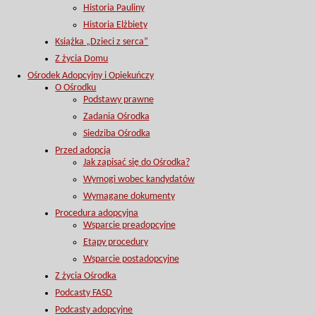
Historia Pauliny
Historia Elżbiety
Książka „Dzieci z serca”
Z życia Domu
Ośrodek Adopcyjny i Opiekuńczy
O Ośrodku
Podstawy prawne
Zadania Ośrodka
Siedziba Ośrodka
Przed adopcją
Jak zapisać się do Ośrodka?
Wymogi wobec kandydatów
Wymagane dokumenty
Procedura adopcyjna
Wsparcie preadopcyjne
Etapy procedury
Wsparcie postadopcyjne
Z życia Ośrodka
Podcasty FASD
Podcasty adopcyjne