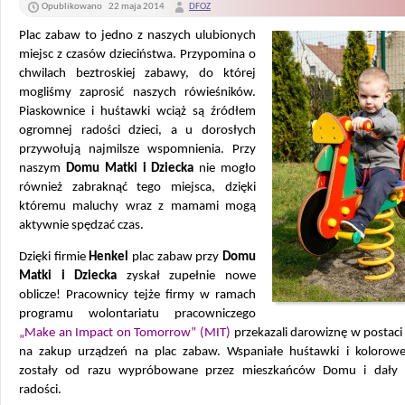
Opublikowano
22 maja 2014
DFOZ
Plac zabaw to jedno z naszych ulubionych
miejsc z czasów dzieciństwa. Przypomina o
chwilach beztroskiej zabawy, do której
mogliśmy zaprosić naszych rówieśników.
Piaskownice i huśtawki wciąż są źródłem
ogromnej radości dzieci, a u dorosłych
przywołują najmilsze wspomnienia. Przy
naszym
Domu Matki i Dziecka
nie mogło
również zabraknąć tego miejsca, dzięki
któremu maluchy wraz z mamami mogą
aktywnie spędzać czas.
Dzięki firmie
Henkel
plac zabaw przy
Domu
Matki i Dziecka
zyskał zupełnie nowe
oblicze! Pracownicy tejże firmy w ramach
programu wolontariatu pracowniczego
„Make an Impact on Tomorrow” (MIT)
przekazali darowiznę w postaci
na zakup urządzeń na plac zabaw. Wspaniałe huśtawki i kolorowe
zostały od razu wypróbowane przez mieszkańców Domu i dały
radości.