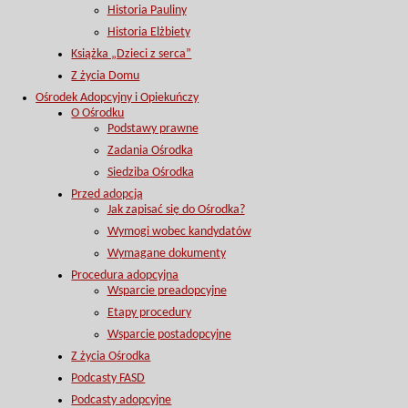
Historia Pauliny
Historia Elżbiety
Książka „Dzieci z serca”
Z życia Domu
Ośrodek Adopcyjny i Opiekuńczy
O Ośrodku
Podstawy prawne
Zadania Ośrodka
Siedziba Ośrodka
Przed adopcją
Jak zapisać się do Ośrodka?
Wymogi wobec kandydatów
Wymagane dokumenty
Procedura adopcyjna
Wsparcie preadopcyjne
Etapy procedury
Wsparcie postadopcyjne
Z życia Ośrodka
Podcasty FASD
Podcasty adopcyjne