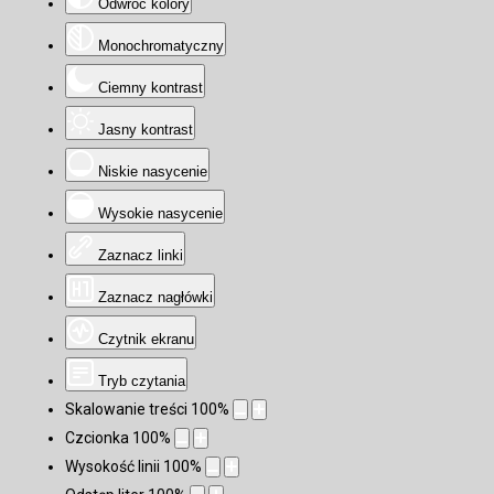
Odwróć kolory
Monochromatyczny
Ciemny kontrast
Jasny kontrast
Niskie nasycenie
Wysokie nasycenie
Zaznacz linki
Zaznacz nagłówki
Czytnik ekranu
Tryb czytania
Skalowanie treści
100
%
Czcionka
100
%
Wysokość linii
100
%