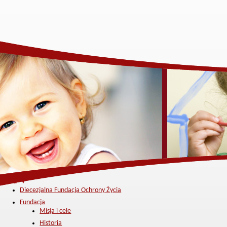
Menu ▼
Diecezjalna Fundacja Ochrony Życia
Fundacja
Misja i cele
Historia