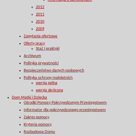
2012
2011
2010
2009
Zapytania ofertowe
Oferty pracy
Staż i praktyki
Archiwum
Polityka prywatności
Bezpieczeństwo danych osobowych
Polityka ochrony małoletnich
wersja pełna
wersja skrócona
Dom Matki i Dziecka
Ośrodki Pomocy Pokrzywdzonym Przestępstwem
Informator dla pokrzywdzonego przestępstwem
Zakres pomocy
Kryteria pomocy
Rozbudowa Domu